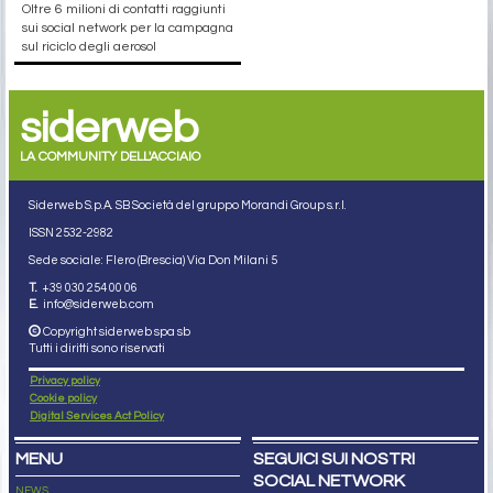
Oltre 6 milioni di contatti raggiunti
sui social network per la campagna
sul riciclo degli aerosol
siderweb
LA COMMUNITY DELL'ACCIAIO
Siderweb S.p.A. SB Società del gruppo Morandi Group s.r.l.
ISSN 2532
-2982
Sede sociale: Flero (Brescia) Via Don Milani 5
T.
+39 030 254 00 06
E.
info@siderweb.com
Copyright siderweb spa sb
Tutti i diritti sono riservati
Privacy policy
Cookie policy
Digital Services Act Policy
MENU
SEGUICI SUI NOSTRI
SOCIAL NETWORK
NEWS