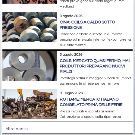
ridotti prevalgono sui rischi legati a Port
Hedland
3 agosto 2026
CINA: COILS A CALDO SOTTO
PRESSIONE
Domanda debole e scorte in aumento
pesano sul mercato interno; l’export arretra
più lentamente
3 agosto 2026
COILS: MERCATO QUASI FERMO, MA I
PRODUTTORI PREPARANO NUOVI
RIALZI
Portafogli ordini e maggiori vincoli all’import
sostengono le attese per settembre
31 luglio 2026
ROTTAME: MERCATO ITALIANO
CONGELATO PRIMA DELLE FERIE
Prezzi invariati e scambi ai minimi.
L’attenzione si sposta sulla ripartenza
Altre analisi