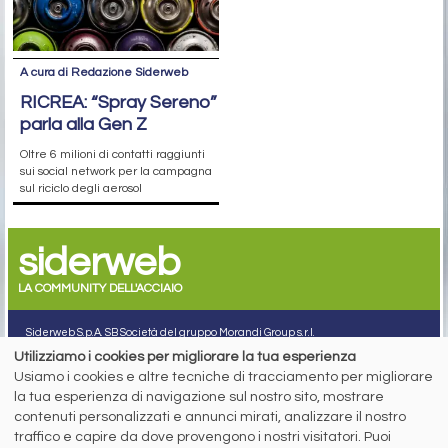
A cura di Redazione Siderweb
RICREA: “Spray Sereno”
parla alla Gen Z
Oltre 6 milioni di contatti raggiunti
sui social network per la campagna
sul riciclo degli aerosol
siderweb
LA COMMUNITY DELL'ACCIAIO
Siderweb S.p.A. SB Società del gruppo Morandi Group s.r.l.
Utilizziamo i cookies per migliorare la tua esperienza
ISSN 2532
-2982
Usiamo i cookies e altre tecniche di tracciamento per migliorare
Sede sociale: Flero (Brescia) Via Don Milani 5
la tua esperienza di navigazione sul nostro sito, mostrare
T.
+39 030 254 00 06
contenuti personalizzati e annunci mirati, analizzare il nostro
E.
info@siderweb.com
traffico e capire da dove provengono i nostri visitatori. Puoi
Copyright siderweb spa sb