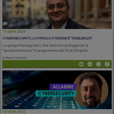
15 aprile 2022
CYBERSECURITY, LA PAROLA D’ORDINE È “RESILIENZA”
Lo spiega Pierluigi Perri, che sarà tra i protagonisti di
“secsolutionforum” in programma dal 26 al 29 aprile
di Marco Torricelli
13 aprile 2022