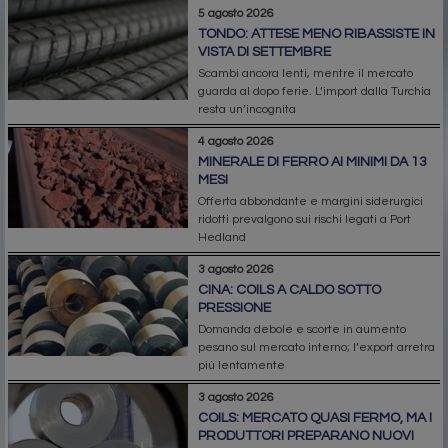
5 agosto 2026
TONDO: ATTESE MENO RIBASSISTE IN
VISTA DI SETTEMBRE
Scambi ancora lenti, mentre il mercato
guarda al dopo ferie. L’import dalla Turchia
resta un’incognita
4 agosto 2026
MINERALE DI FERRO AI MINIMI DA 13
MESI
Offerta abbondante e margini siderurgici
ridotti prevalgono sui rischi legati a Port
Hedland
3 agosto 2026
CINA: COILS A CALDO SOTTO
PRESSIONE
Domanda debole e scorte in aumento
pesano sul mercato interno; l’export arretra
più lentamente
3 agosto 2026
COILS: MERCATO QUASI FERMO, MA I
PRODUTTORI PREPARANO NUOVI