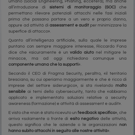
umano (Social Engineering, Phishing, eccetera), ma anche
all’introduzione di
sistemi di monitoraggio (SOC)
che
permettano rilevare potenziali attacchi nelle fasi iniziali
prima che possano portare a un vero e proprio danno,
oppure ad attività di
assessment e audit
per minimizzare la
superfice di attacco».
Quanto all’intelligenza artificiale, sulla quale le imprese
puntano con sempre maggiore interesse, Riccardo Fona
dice che «sicuramente è un
valido aiuto
nel mitigare le
minacce, ma ad oggi richiedono comunque una
componente umana che la supporti
».
Secondo il CEO di Fragma Security, peraltro, «il territorio
bresciano, su cui operiamo maggiormente e che è ricco di
imprese del settore siderurgico», si sta rivelando
molto
sensibile
ai temi della cybersecurity, tanto che «abbiamo
applicato e implementato soluzioni relative a security
awareness (formazione) e attività di assessment e audit».
E visto che «non è stato ricevuto un
feedback specifico
», che
arriva «solamente a fronte di
esito negativo
delle attività,
questo significa che le aziende o le organizzazioni
non
hanno subito attacchi in seguito alle nostre attività
».