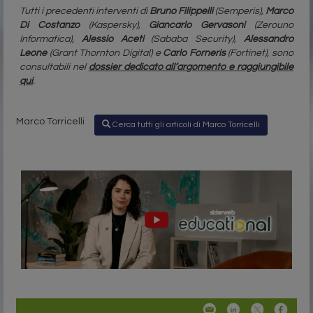
Tutti i precedenti interventi di
Bruno Filippelli
(Semperis),
Marco
Di Costanzo
(Kaspersky),
Giancarlo Gervasoni
(Zerouno
Informatica),
Alessio Aceti
(Sababa Security),
Alessandro
Leone
(Grant Thornton Digital) e
Carlo Forneris
(Fortinet), sono
consultabili nel
dossier dedicato all’argomento e
raggiungibile
qui
.
Marco Torricelli
Cerca tutti gli articoli di Marco Torricelli