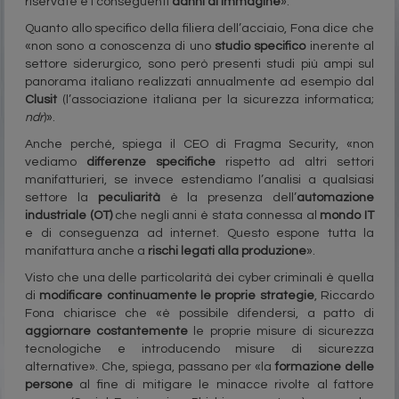
riservate e i conseguenti
danni di immagine
».
Quanto allo specifico della filiera dell’acciaio, Fona dice che
«non sono a conoscenza di uno
studio specifico
inerente al
settore siderurgico, sono però presenti studi più ampi sul
panorama italiano realizzati annualmente ad esempio dal
Clusit
(l’associazione italiana per la sicurezza informatica;
ndr
)».
Anche perché, spiega il CEO di Fragma Security, «non
vediamo
differenze specifiche
rispetto ad altri settori
manifatturieri, se invece estendiamo l’analisi a qualsiasi
settore la
peculiarità
è la presenza dell’
automazione
industriale (OT)
che negli anni è stata connessa al
mondo IT
e di conseguenza ad internet. Questo espone tutta la
manifattura anche a
rischi legati alla produzione
».
Visto che una delle particolarità dei cyber criminali è quella
di
modificare continuamente le proprie strategie
, Riccardo
Fona chiarisce che «è possibile difendersi, a patto di
aggiornare costantemente
le proprie misure di sicurezza
tecnologiche e introducendo misure di sicurezza
alternative». Che, spiega, passano per «la
formazione delle
persone
al fine di mitigare le minacce rivolte al fattore