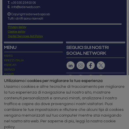
T.
+39 030 254 00 06
E.
info@siderweb.com
Copyright siderweb spa sb
Tutti i diritti sono riservati
Privacy policy
Cookie policy
Digital Services Act Policy
MENU
SEGUICI SUI NOSTRI
SOCIAL NETWORK
NEWS
PREZZI ITALIA
MERCATI
SERVIZI
EVENTI
ABBONAMENTI
Utilizziamo i cookies per migliorare la tua esperienza
MADE IN STEEL
Usiamo i cookies e altre tecniche di tracciamento per migliorare
NEWSLETTER
la tua esperienza di navigazione sul nostro sito, mostrare
Capitale Sociale: 190.000€ interamente versato
contenuti personalizzati e annunci mirati, analizzare il nostro
Registro delle Imprese di Brescia
traffico e capire da dove provengono i nostri visitatori. Puoi
Codice Fiscale e Partita I.V.A.:
IT03562320170
R.E.A. n. 419331
cambiare le tue impostazioni e rifiutare che alcuni tipi di cookies
vengano memorizzati sul tuo computer mentre stai navigando
www.siderweb.com: Autorizzazione del Tribunale di Brescia n. 11/2004 del 17
nel nostro sito web. Per saperne di più, leggi la nostra cookie
marzo 2004, Iscrizione al R.O.C. n. 26116.
Direttrice Responsabile:
policy.