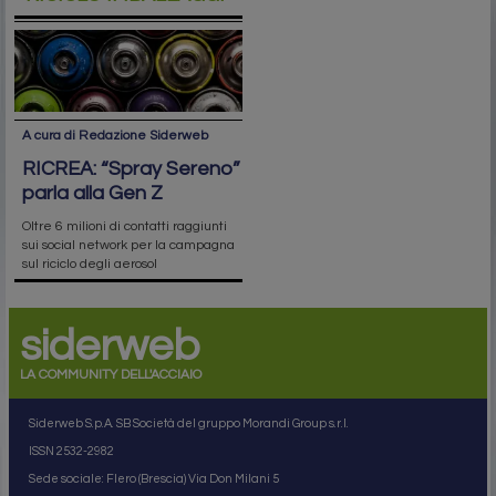
A cura di Redazione Siderweb
RICREA: “Spray Sereno”
parla alla Gen Z
Oltre 6 milioni di contatti raggiunti
sui social network per la campagna
sul riciclo degli aerosol
siderweb
LA COMMUNITY DELL'ACCIAIO
Siderweb S.p.A. SB Società del gruppo Morandi Group s.r.l.
ISSN 2532
-2982
Sede sociale: Flero (Brescia) Via Don Milani 5