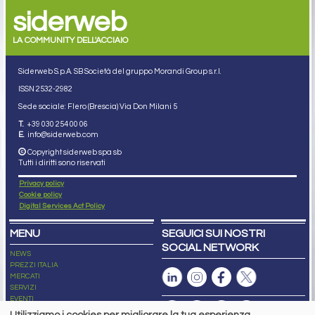
siderweb
LA COMMUNITY DELL'ACCIAIO
Siderweb S.p.A. SB Società del gruppo Morandi Group s.r.l.
ISSN 2532
-2982
Sede sociale: Flero (Brescia) Via Don Milani 5
T.
+39 030 254 00 06
E.
info@siderweb.com
Copyright siderweb spa sb
Tutti i diritti sono riservati
Privacy policy
Cookie policy
Digital Services Act Policy
MENU
SEGUICI SUI NOSTRI
SOCIAL NETWORK
NEWS
PREZZI ITALIA
MERCATI
SERVIZI
EVENTI
ABBONAMENTI
Utilizziamo i cookies per migliorare la tua esperienza