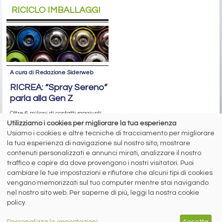
RICICLO IMBALLAGGI
A cura di Redazione Siderweb
RICREA: “Spray Sereno”
parla alla Gen Z
Oltre 6 milioni di contatti raggiunti
sui social network per la campagna
Utilizziamo i cookies per migliorare la tua esperienza
sul riciclo degli aerosol
Usiamo i cookies e altre tecniche di tracciamento per migliorare
la tua esperienza di navigazione sul nostro sito, mostrare
contenuti personalizzati e annunci mirati, analizzare il nostro
siderweb
traffico e capire da dove provengono i nostri visitatori. Puoi
cambiare le tue impostazioni e rifiutare che alcuni tipi di cookies
LA COMMUNITY DELL'ACCIAIO
vengano memorizzati sul tuo computer mentre stai navigando
nel nostro sito web. Per saperne di più, leggi la nostra cookie
Siderweb S.p.A. SB Società del gruppo Morandi Group s.r.l.
policy.
ISSN 2532
-2982