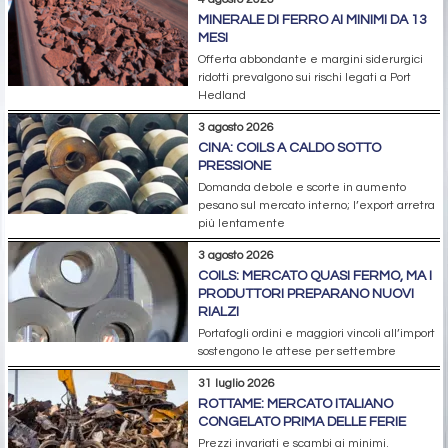
MINERALE DI FERRO AI MINIMI DA 13
MESI
Offerta abbondante e margini siderurgici
ridotti prevalgono sui rischi legati a Port
Hedland
3 agosto 2026
CINA: COILS A CALDO SOTTO
PRESSIONE
Domanda debole e scorte in aumento
pesano sul mercato interno; l’export arretra
più lentamente
3 agosto 2026
COILS: MERCATO QUASI FERMO, MA I
PRODUTTORI PREPARANO NUOVI
RIALZI
Portafogli ordini e maggiori vincoli all’import
sostengono le attese per settembre
31 luglio 2026
ROTTAME: MERCATO ITALIANO
CONGELATO PRIMA DELLE FERIE
Prezzi invariati e scambi ai minimi.