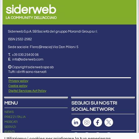
siderweb
LA COMMUNITY DELL'ACCIAIO
Siderweb S.p.A. SB Società del gruppo Morandi Group s.r.l.
ISSN 2532
-2982
Sede sociale: Flero (Brescia) Via Don Milani 5
T.
+39 030 254 00 06
E.
info@siderweb.com
Copyright siderweb spa sb
Tutti i diritti sono riservati
Privacy policy
Cookie policy
Digital Services Act Policy
MENU
SEGUICI SUI NOSTRI
SOCIAL NETWORK
NEWS
PREZZI ITALIA
MERCATI
SERVIZI
EVENTI
ABBONAMENTI
Utilizziamo i cookies per migliorare la tua esperienza