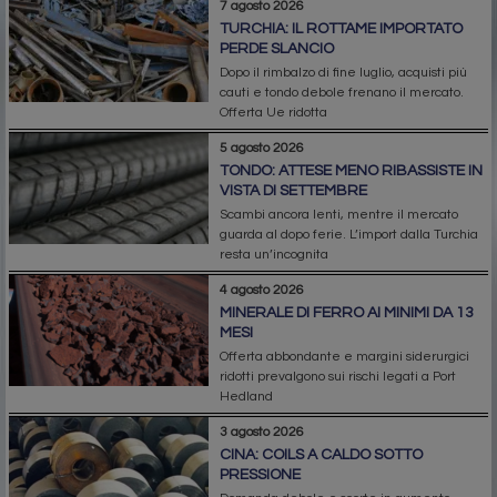
7 agosto 2026
TURCHIA: IL ROTTAME IMPORTATO
PERDE SLANCIO
Dopo il rimbalzo di fine luglio, acquisti più
cauti e tondo debole frenano il mercato.
Offerta Ue ridotta
5 agosto 2026
TONDO: ATTESE MENO RIBASSISTE IN
VISTA DI SETTEMBRE
Scambi ancora lenti, mentre il mercato
guarda al dopo ferie. L’import dalla Turchia
resta un’incognita
4 agosto 2026
MINERALE DI FERRO AI MINIMI DA 13
MESI
Offerta abbondante e margini siderurgici
ridotti prevalgono sui rischi legati a Port
Hedland
3 agosto 2026
CINA: COILS A CALDO SOTTO
PRESSIONE