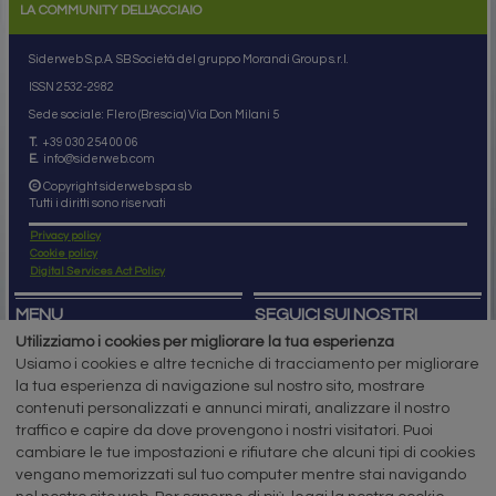
LA COMMUNITY DELL'ACCIAIO
Siderweb S.p.A. SB Società del gruppo Morandi Group s.r.l.
ISSN 2532
-2982
Sede sociale: Flero (Brescia) Via Don Milani 5
T.
+39 030 254 00 06
E.
info@siderweb.com
Copyright siderweb spa sb
Tutti i diritti sono riservati
Privacy policy
Cookie policy
Digital Services Act Policy
MENU
SEGUICI SUI NOSTRI
SOCIAL NETWORK
Utilizziamo i cookies per migliorare la tua esperienza
NEWS
Usiamo i cookies e altre tecniche di tracciamento per migliorare
PREZZI ITALIA
MERCATI
la tua esperienza di navigazione sul nostro sito, mostrare
SERVIZI
contenuti personalizzati e annunci mirati, analizzare il nostro
EVENTI
traffico e capire da dove provengono i nostri visitatori. Puoi
ABBONAMENTI
cambiare le tue impostazioni e rifiutare che alcuni tipi di cookies
MADE IN STEEL
NEWSLETTER
vengano memorizzati sul tuo computer mentre stai navigando