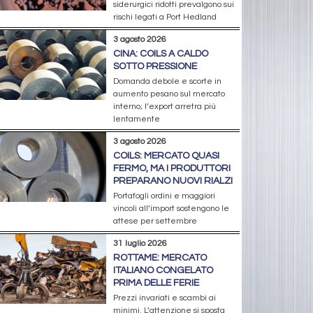
siderurgici ridotti prevalgono sui
rischi legati a Port Hedland
3 agosto 2026
CINA: COILS A CALDO
SOTTO PRESSIONE
Domanda debole e scorte in
aumento pesano sul mercato
interno; l’export arretra più
lentamente
3 agosto 2026
COILS: MERCATO QUASI
FERMO, MA I PRODUTTORI
PREPARANO NUOVI RIALZI
Portafogli ordini e maggiori
vincoli all’import sostengono le
attese per settembre
31 luglio 2026
ROTTAME: MERCATO
ITALIANO CONGELATO
PRIMA DELLE FERIE
Prezzi invariati e scambi ai
minimi. L’attenzione si sposta