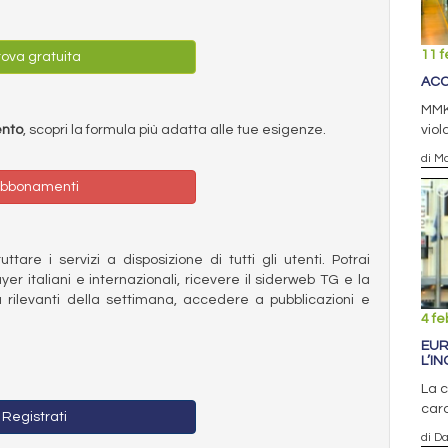
11 f
ova gratuita
ACC
MMK,
ento
, scopri la formula più adatta alle tue esigenze.
viol
di Ma
bbonamenti
ttare i servizi a disposizione di tutti gli utenti. Potrai
ayer italiani e internazionali, ricevere il siderweb TG e la
 rilevanti della settimana, accedere a pubblicazioni e
4 fe
EUR
L’I
La c
caro
Registrati
di D