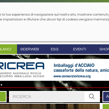
la tua esperienza di navigazione sul nostro sito, mostrare contenuti pe
tue impostazioni e rifiutare che alcuni tipi di cookies vengano memoriz
ILANCI
SIDERWEB
ESG
EVENTI
SHO
Cerca nel sito
A