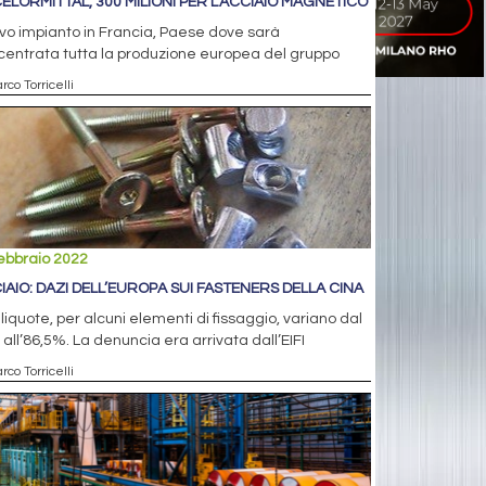
ELORMITTAL, 300 MILIONI PER L’ACCIAIO MAGNETICO
o impianto in Francia, Paese dove sarà
entrata tutta la produzione europea del gruppo
rco Torricelli
ebbraio 2022
IAIO: DAZI DELL’EUROPA SUI FASTENERS DELLA CINA
liquote, per alcuni elementi di fissaggio, variano dal
 all’86,5%. La denuncia era arrivata dall’EIFI
rco Torricelli