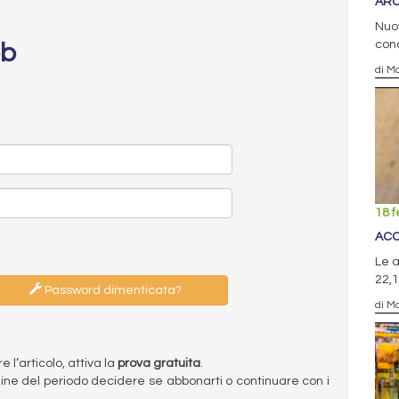
ARC
Nuov
conc
eb
di Ma
18 f
ACC
Le a
22,1
Password dimenticata?
di Ma
l’articolo, attiva la
prova gratuita
.
ermine del periodo decidere se abbonarti o continuare con i