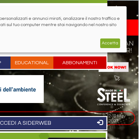
rsonalizzati e annunci mirati, analizzare il nostro traffico e
zati sul tuo computer mentre stai navigando nel nostro sito
Accetta
P
EDUCATIONAL
ABBONAMENTI
CCEDI A SIDERWEB