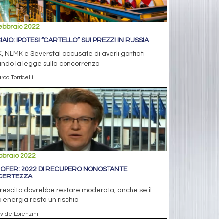
ebbraio 2022
IAIO: IPOTESI “CARTELLO” SUI PREZZI IN RUSSIA
 NLMK e Severstal accusate di averli gonfiati
ando la legge sulla concorrenza
rco Torricelli
bbraio 2022
OFER: 2022 DI RECUPERO NONOSTANTE
NCERTEZZA
rescita dovrebbe restare moderata, anche se il
 energia resta un rischio
avide Lorenzini