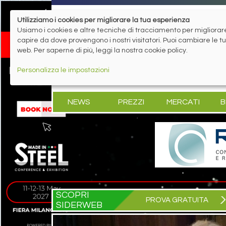
Utilizziamo i cookies per migliorare la tua esperienza
Usiamo i cookies e altre tecniche di tracciamento per migliorare 
capire da dove provengono i nostri visitatori. Puoi cambiare le 
web. Per saperne di più, leggi la nostra cookie policy.
Personalizza le impostazioni
NEWS
PREZZI
MERCATI
B
SCOPRI
PROVA GRATUITA
SIDERWEB