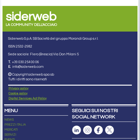
siderweb
LA COMMUNITY DELL'ACCIAIO
Siderweb S.p.A. SB Società del gruppo Morandi Group s.r.l.
ISSN 2532
-2982
Sede sociale: Flero (Brescia) Via Don Milani 5
T.
+39 030 254 00 06
E.
info@siderweb.com
Copyright siderweb spa sb
Tutti i diritti sono riservati
Privacy policy
Cookie policy
Digital Services Act Policy
MENU
SEGUICI SUI NOSTRI
SOCIAL NETWORK
NEWS
PREZZI ITALIA
MERCATI
SERVIZI
EVENTI