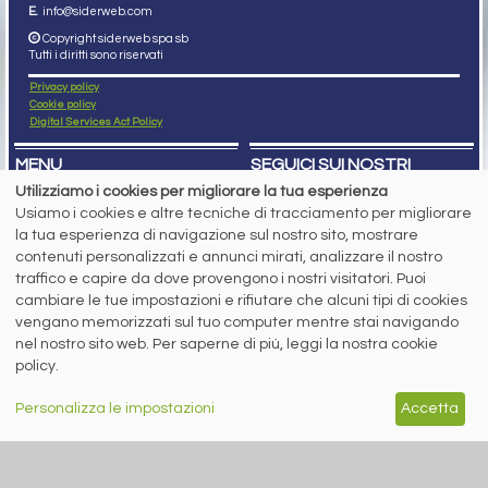
E.
info@siderweb.com
Copyright siderweb spa sb
Tutti i diritti sono riservati
Privacy policy
Cookie policy
Digital Services Act Policy
MENU
SEGUICI SUI NOSTRI
SOCIAL NETWORK
Utilizziamo i cookies per migliorare la tua esperienza
NEWS
Usiamo i cookies e altre tecniche di tracciamento per migliorare
PREZZI ITALIA
MERCATI
la tua esperienza di navigazione sul nostro sito, mostrare
SERVIZI
contenuti personalizzati e annunci mirati, analizzare il nostro
EVENTI
traffico e capire da dove provengono i nostri visitatori. Puoi
ABBONAMENTI
cambiare le tue impostazioni e rifiutare che alcuni tipi di cookies
MADE IN STEEL
NEWSLETTER
vengano memorizzati sul tuo computer mentre stai navigando
nel nostro sito web. Per saperne di più, leggi la nostra cookie
Capitale Sociale: 190.000€ interamente versato
Registro delle Imprese di Brescia
policy.
Codice Fiscale e Partita I.V.A.:
IT03562320170
R.E.A. n. 419331
Personalizza le impostazioni
Accetta
www.siderweb.com: Autorizzazione del Tribunale di Brescia n. 11/2004 del 17
marzo 2004, Iscrizione al R.O.C. n. 26116.
Direttrice Responsabile:
Elisa Bonomelli