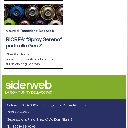
A cura di Redazione Siderweb
RICREA: “Spray Sereno”
parla alla Gen Z
Oltre 6 milioni di contatti raggiunti
sui social network per la campagna
sul riciclo degli aerosol
siderweb
LA COMMUNITY DELL'ACCIAIO
Siderweb S.p.A. SB Società del gruppo Morandi Group s.r.l.
ISSN 2532
-2982
Sede sociale: Flero (Brescia) Via Don Milani 5
T.
+39 030 254 00 06