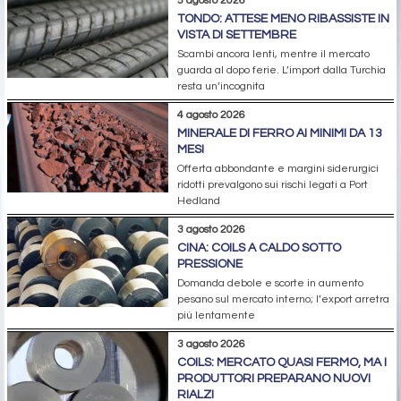
5 agosto 2026
TONDO: ATTESE MENO RIBASSISTE IN
VISTA DI SETTEMBRE
Scambi ancora lenti, mentre il mercato
guarda al dopo ferie. L’import dalla Turchia
resta un’incognita
4 agosto 2026
MINERALE DI FERRO AI MINIMI DA 13
MESI
Offerta abbondante e margini siderurgici
ridotti prevalgono sui rischi legati a Port
Hedland
3 agosto 2026
CINA: COILS A CALDO SOTTO
PRESSIONE
Domanda debole e scorte in aumento
pesano sul mercato interno; l’export arretra
più lentamente
3 agosto 2026
COILS: MERCATO QUASI FERMO, MA I
PRODUTTORI PREPARANO NUOVI
RIALZI