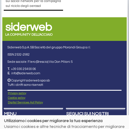
sui social network per la campagna
sul riciclo degli aerosol
siderweb
LA COMMUNITY DELL'ACCIAIO
Siderweb S.p.A. SB Società del gruppo Morandi Group s.r.l.
ISSN 2532
-2982
Sede sociale: Flero (Brescia) Via Don Milani 5
T.
+39 030 254 00 06
E.
info@siderweb.com
Copyright siderweb spa sb
Tutti i diritti sono riservati
Privacy policy
Cookie policy
Digital Services Act Policy
MENU
SEGUICI SUI NOSTRI
SOCIAL NETWORK
Utilizziamo i cookies per migliorare la tua esperienza
NEWS
Usiamo i cookies e altre tecniche di tracciamento per migliorare
PREZZI ITALIA