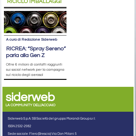
RICICLO IMBALLAGGI
A cura di Redazione Siderweb
RICREA: “Spray Sereno”
parla alla Gen Z
Oltre 6 milioni di contatti raggiunti
sui social network per la campagna
sul riciclo degli aerosol
siderweb
LA COMMUNITY DELL'ACCIAIO
Siderweb S.p.A. SB Società del gruppo Morandi Group s.r.l.
ISSN 2532
-2982
Sede sociale: Flero (Brescia) Via Don Milani 5