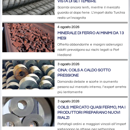
VISTA DI SETTEMBRE
Scambi ancora lenti, mentre il mercato
guarda al dopo ferie. L’import dalla Turchia
resta un’incognita
4 agosto 2026
MINERALE DI FERRO AI MINIMI DA 13
MESI
Offerta abbondante e margini siderurgici
ridotti prevalgono sui rischi legati a Port
Hedland
3 agosto 2026
CINA: COILS A CALDO SOTTO
PRESSIONE
Domanda debole e scorte in aumento
pesano sul mercato interno; l’export arretra
più lentamente
3 agosto 2026
COILS: MERCATO QUASI FERMO, MA I
PRODUTTORI PREPARANO NUOVI
RIALZI
Portafogli ordini e maggiori vincoli all’import
sostengono le attese per settembre