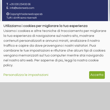
T.
+39 030 254 00 06
E.
info@siderweb.com
Copyright siderweb spa sb
Tutti i diritti sono riservati
Privacy policy
Utilizziamo i cookies per migliorare la tua esperienza
Cookie policy
Usiamo i cookies e altre tecniche di tracciamento per migliorare
Digital Services Act Policy
la tua esperienza di navigazione sul nostro sito, mostrare
contenuti personalizzati e annunci mirati, analizzare il nostro
MENU
SEGUICI SUI NOSTRI
traffico e capire da dove provengono i nostri visitatori. Puoi
SOCIAL NETWORK
NEWS
cambiare le tue impostazioni e rifiutare che alcuni tipi di cookies
PREZZI ITALIA
vengano memorizzati sul tuo computer mentre stai navigando
MERCATI
nel nostro sito web. Per saperne di più, leggi la nostra cookie
SERVIZI
policy.
EVENTI
ABBONAMENTI
MADE IN STEEL
Personalizza le impostazioni
Accetta
NEWSLETTER
Capitale Sociale: 190.000€ interamente versato
Registro delle Imprese di Brescia
Codice Fiscale e Partita I.V.A.:
IT03562320170
R.E.A. n. 419331
www.siderweb.com: Autorizzazione del Tribunale di Brescia n. 11/2004 del 17
marzo 2004, Iscrizione al R.O.C. n. 26116.
Direttrice Responsabile: