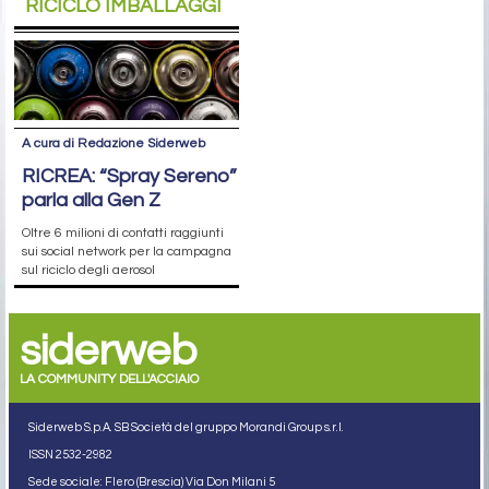
RICICLO IMBALLAGGI
A cura di Redazione Siderweb
RICREA: “Spray Sereno”
parla alla Gen Z
Oltre 6 milioni di contatti raggiunti
sui social network per la campagna
sul riciclo degli aerosol
siderweb
LA COMMUNITY DELL'ACCIAIO
Siderweb S.p.A. SB Società del gruppo Morandi Group s.r.l.
ISSN 2532
-2982
Sede sociale: Flero (Brescia) Via Don Milani 5