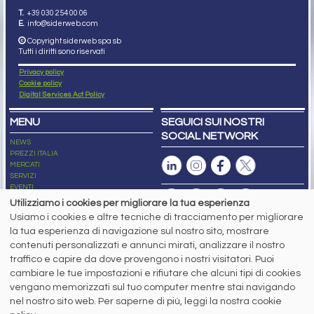
T.
+39 030 254 00 06
E.
info@siderweb.com
Copyright siderweb spa sb
Tutti i diritti sono riservati
Privacy policy
Cookie policy
Digital Services Act Policy
MENU
SEGUICI SUI NOSTRI
SOCIAL NETWORK
NEWS
PREZZI ITALIA
MERCATI
SERVIZI
EVENTI
ABBONAMENTI
Utilizziamo i cookies per migliorare la tua esperienza
MADE IN STEEL
Usiamo i cookies e altre tecniche di tracciamento per migliorare
NEWSLETTER
la tua esperienza di navigazione sul nostro sito, mostrare
Capitale Sociale: 190.000€ interamente versato
contenuti personalizzati e annunci mirati, analizzare il nostro
Registro delle Imprese di Brescia
traffico e capire da dove provengono i nostri visitatori. Puoi
Codice Fiscale e Partita I.V.A.:
IT03562320170
R.E.A. n. 419331
cambiare le tue impostazioni e rifiutare che alcuni tipi di cookies
vengano memorizzati sul tuo computer mentre stai navigando
www.siderweb.com: Autorizzazione del Tribunale di Brescia n. 11/2004 del 17
nel nostro sito web. Per saperne di più, leggi la nostra cookie
marzo 2004, Iscrizione al R.O.C. n. 26116.
Direttrice Responsabile: