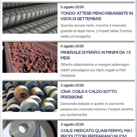
5 agosto 2026
TONDO: ATTESE MENO RIBASSISTE IN
VISTA DI SETTEMBRE
Scambi ancora lenti, mentre il mercato
guarda al dopo ferie. L’import dalla Turchia
resta un’incognita
4 agosto 2026
MINERALE DI FERRO AI MINIMI DA 13
MESI
Offerta abbondante e margini siderurgici
ridotti prevalgono sui rischi legati a Port
Hedland
3 agosto 2026
CINA: COILS A CALDO SOTTO
PRESSIONE
Domanda debole e scorte in aumento
pesano sul mercato interno; l’export arretra
più lentamente
3 agosto 2026
COILS: MERCATO QUASI FERMO, MA I
PRODUTTORI PREPARANO NUOVI