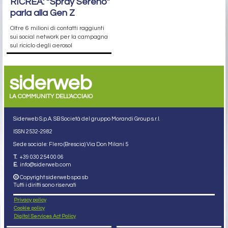
RICREA: “Spray Sereno”
parla alla Gen Z
Oltre 6 milioni di contatti raggiunti
sui social network per la campagna
sul riciclo degli aerosol
siderweb
LA COMMUNITY DELL'ACCIAIO
Siderweb S.p.A. SB Società del gruppo Morandi Group s.r.l.
ISSN 2532
-2982
Sede sociale: Flero (Brescia) Via Don Milani 5
T.
+39 030 254 00 06
E.
info@siderweb.com
Copyright siderweb spa sb
Tutti i diritti sono riservati
Privacy policy
Cookie policy
Digital Services Act Policy