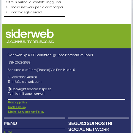
Oltre 6 milioni di contatti raggiunti
sui social network per la campagna
sul riciclo degli aerosol
siderweb
LA COMMUNITY DELL'ACCIAIO
Siderweb S.p.A. SB Società del gruppo Morandi Group s.r.l.
ISSN 2532
-2982
Sede sociale: Flero (Brescia) Via Don Milani 5
T.
+39 030 254 00 06
E.
info@siderweb.com
Copyright siderweb spa sb
Tutti i diritti sono riservati
Privacy policy
Cookie policy
Digital Services Act Policy
MENU
SEGUICI SUI NOSTRI
SOCIAL NETWORK
NEWS