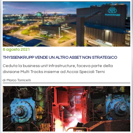
6 agosto 2021
THYSSENKRUPP VENDE UN ALTRO ASSET NON STRATEGICO
Ceduta la business unit Infrastructure, faceva parte della
divisione Multi Tracks insieme ad Acciai Speciali Terni
di Marco Torricelli