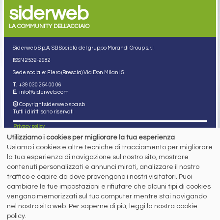
siderweb
LA COMMUNITY DELL'ACCIAIO
Siderweb S.p.A. SB Società del gruppo Morandi Group s.r.l.
ISSN 2532
-2982
Sede sociale: Flero (Brescia) Via Don Milani 5
T.
+39 030 254 00 06
E.
info@siderweb.com
Copyright siderweb spa sb
Tutti i diritti sono riservati
Privacy policy
Cookie policy
Utilizziamo i cookies per migliorare la tua esperienza
Digital Services Act Policy
Usiamo i cookies e altre tecniche di tracciamento per migliorare
la tua esperienza di navigazione sul nostro sito, mostrare
MENU
SEGUICI SUI NOSTRI
contenuti personalizzati e annunci mirati, analizzare il nostro
SOCIAL NETWORK
NEWS
traffico e capire da dove provengono i nostri visitatori. Puoi
PREZZI ITALIA
cambiare le tue impostazioni e rifiutare che alcuni tipi di cookies
MERCATI
vengano memorizzati sul tuo computer mentre stai navigando
SERVIZI
nel nostro sito web. Per saperne di più, leggi la nostra cookie
EVENTI
ABBONAMENTI
policy.