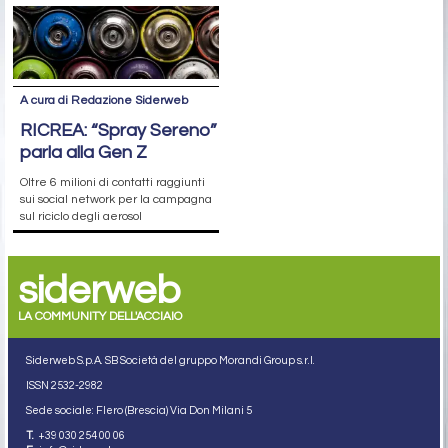
A cura di Redazione Siderweb
RICREA: “Spray Sereno”
parla alla Gen Z
Oltre 6 milioni di contatti raggiunti
sui social network per la campagna
sul riciclo degli aerosol
siderweb
LA COMMUNITY DELL'ACCIAIO
Siderweb S.p.A. SB Società del gruppo Morandi Group s.r.l.
ISSN 2532
-2982
Sede sociale: Flero (Brescia) Via Don Milani 5
T.
+39 030 254 00 06