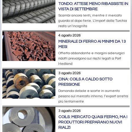
TONDO: ATTESE MENO RIBASSISTE IN
VISTA DI SETTEMBRE
Scambi ancora lenti, mentre il mercato
guarda al dopo ferie. L’import dalla Turchia
resta un’incognita
4 agosto 2026
MINERALE DI FERRO AI MINIMI DA 13
MESI
Offerta abbondante e margini siderurgici
ridotti prevalgono sui rischi legati a Port
Hedland
3 agosto 2026
CINA: COILS A CALDO SOTTO
PRESSIONE
Domanda debole e scorte in aumento
pesano sul mercato interno; l’export arretra
più lentamente
3 agosto 2026
COILS: MERCATO QUASI FERMO, MA I
PRODUTTORI PREPARANO NUOVI
RIALZI