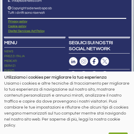
E.
info@siderweb.com
Copyright siderweb spa sb
Tutti i diritti sono riservati
Privacy policy
Cookie policy
Digital Services Act Policy
MENU
SEGUICI SUI NOSTRI
SOCIAL NETWORK
NEWS
PREZZI ITALIA
MERCATI
SERVIZI
EVENTI
ABBONAMENTI
Utilizziamo i cookies per migliorare la tua esperienza
MADE IN STEEL
Usiamo i cookies e altre tecniche di tracciamento per migliorare
NEWSLETTER
la tua esperienza di navigazione sul nostro sito, mostrare
Capitale Sociale: 190.000€ interamente versato
contenuti personalizzati e annunci mirati, analizzare il nostro
Registro delle Imprese di Brescia
traffico e capire da dove provengono i nostri visitatori. Puoi
Codice Fiscale e Partita I.V.A.:
IT03562320170
R.E.A. n. 419331
cambiare le tue impostazioni e rifiutare che alcuni tipi di cookies
vengano memorizzati sul tuo computer mentre stai navigando
www.siderweb.com: Autorizzazione del Tribunale di Brescia n. 11/2004 del 17
nel nostro sito web. Per saperne di più, leggi la nostra cookie
marzo 2004, Iscrizione al R.O.C. n. 26116.
Direttrice Responsabile:
policy.
Elisa Bonomelli
Vicedirettore Responsabile: