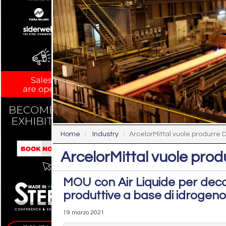
Home
Industry
ArcelorMittal vuole produrre
ArcelorMittal vuole pro
MOU con Air Liquide per decar
produttive a base di idrogeno
19 marzo 2021