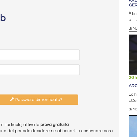
ARC
GER
È fi
eb
util
di Ma
26 
ARC
Lo h
Password dimenticata?
«Ce
di Ma
l’articolo, attiva la
prova gratuita
.
ermine del periodo decidere se abbonarti o continuare con i