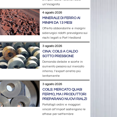
un’incognita
4 agosto 2026
MINERALE DI FERRO AI
MINIMI DA 13 MESI
Offerta abbondante e margini
siderurgici ridotti prevalgono sui
rischi legati a Port Hedland
3 agosto 2026
CINA: COILS A CALDO
SOTTO PRESSIONE
Domanda debole e scorte in
aumento pesano sul mercato
interno; l’export arretra più
lentamente
3 agosto 2026
COILS: MERCATO QUASI
FERMO, MA I PRODUTTORI
PREPARANO NUOVI RIALZI
Portafogli ordini e maggiori
vincoli all’import sostengono le
attese per settembre