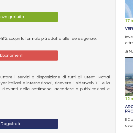
ova gratuita
17 
VER
Inve
ento
, scopri la formula più adatta alle tue esigenze.
altr
di Ma
bbonamenti
ttare i servizi a disposizione di tutti gli utenti. Potrai
ayer italiani e internazionali, ricevere il siderweb TG e la
 rilevanti della settimana, accedere a pubblicazioni e
12 
ARC
PRO
Il C
Registrati
avan