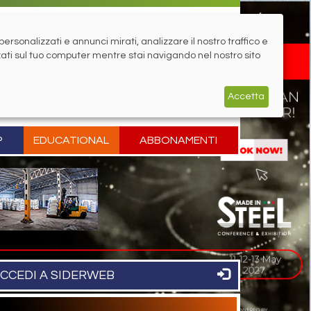
rsonalizzati e annunci mirati, analizzare il nostro traffico e
zati sul tuo computer mentre stai navigando nel nostro sito
Accetta
P
EDUCATIONAL
ABBONAMENTI
CCEDI A SIDERWEB