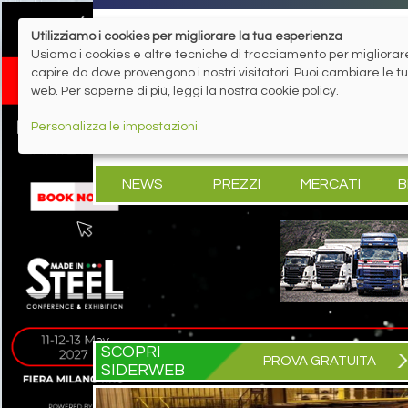
Utilizziamo i cookies per migliorare la tua esperienza
Usiamo i cookies e altre tecniche di tracciamento per migliorare 
capire da dove provengono i nostri visitatori. Puoi cambiare le 
web. Per saperne di più, leggi la nostra cookie policy.
Personalizza le impostazioni
NEWS
PREZZI
MERCATI
B
SCOPRI
PROVA GRATUITA
SIDERWEB