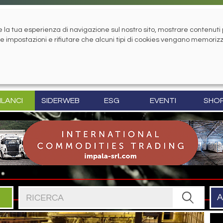
la tua esperienza di navigazione sul nostro sito, mostrare contenuti pe
tue impostazioni e rifiutare che alcuni tipi di cookies vengano memoriz
ILANCI
SIDERWEB
ESG
EVENTI
SHO
Cerca nel sito
A