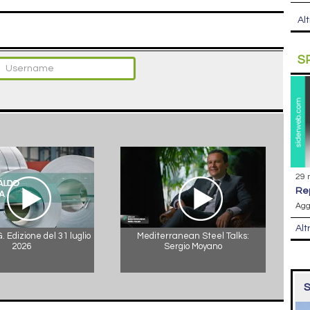
Alt
S
29 
r
Agg
Alt
 Edizione del 31 luglio
Mediterranean Steel Talks:
2026
Sergio Moyano
S