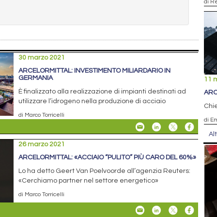
di R
30 marzo 2021
ARCELORMITTAL: INVESTIMENTO MILIARDARIO IN
GERMANIA
11 
È finalizzato alla realizzazione di impianti destinati ad
ARC
utilizzare l’idrogeno nella produzione di acciaio
Chie
di Marco Torricelli
di E
Al
26 marzo 2021
ARCELORMITTAL: «ACCIAIO “PULITO” PIÙ CARO DEL 60%»
Lo ha detto Geert Van Poelvoorde all’agenzia Reuters:
«Cerchiamo partner nel settore energetico»
di Marco Torricelli