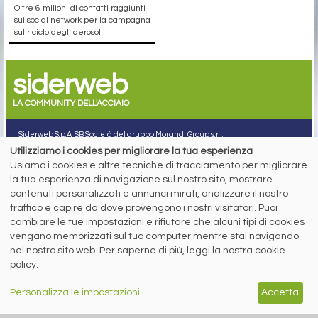
Oltre 6 milioni di contatti raggiunti
sui social network per la campagna
sul riciclo degli aerosol
siderweb
LA COMMUNITY DELL'ACCIAIO
Siderweb S.p.A. SB Società del gruppo Morandi Group s.r.l.
Utilizziamo i cookies per migliorare la tua esperienza
ISSN 2532
-2982
Usiamo i cookies e altre tecniche di tracciamento per migliorare
Sede sociale: Flero (Brescia) Via Don Milani 5
la tua esperienza di navigazione sul nostro sito, mostrare
T.
+39 030 254 00 06
contenuti personalizzati e annunci mirati, analizzare il nostro
E.
info@siderweb.com
traffico e capire da dove provengono i nostri visitatori. Puoi
Copyright siderweb spa sb
cambiare le tue impostazioni e rifiutare che alcuni tipi di cookies
Tutti i diritti sono riservati
vengano memorizzati sul tuo computer mentre stai navigando
Privacy policy
nel nostro sito web. Per saperne di più, leggi la nostra cookie
Cookie policy
policy.
Digital Services Act Policy
Personalizza le impostazioni
Accetta
MENU
SEGUICI SUI NOSTRI
SOCIAL NETWORK