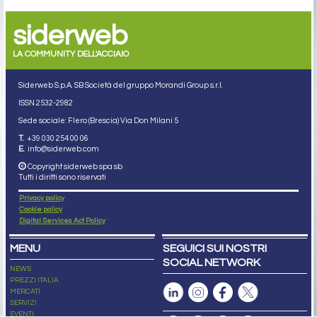
siderweb
LA COMMUNITY DELL'ACCIAIO
Siderweb S.p.A. SB Società del gruppo Morandi Group s.r.l.
ISSN 2532
-2982
Sede sociale: Flero (Brescia) Via Don Milani 5
T.
+39 030 254 00 06
E.
info@siderweb.com
Copyright siderweb spa sb
Tutti i diritti sono riservati
Privacy policy
Cookie policy
Digital Services Act Policy
MENU
SEGUICI SUI NOSTRI
SOCIAL NETWORK
NEWS
PREZZI ITALIA
MERCATI
SERVIZI
EVENTI