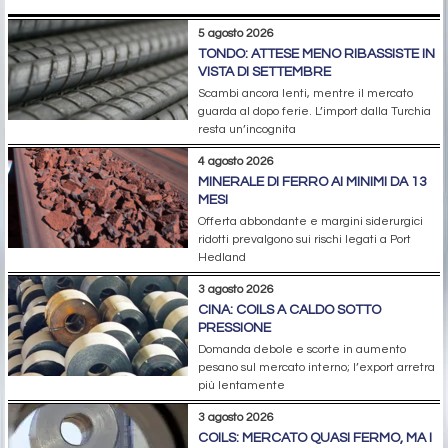
5 agosto 2026
TONDO: ATTESE MENO RIBASSISTE IN
VISTA DI SETTEMBRE
Scambi ancora lenti, mentre il mercato
guarda al dopo ferie. L’import dalla Turchia
resta un’incognita
4 agosto 2026
MINERALE DI FERRO AI MINIMI DA 13
MESI
Offerta abbondante e margini siderurgici
ridotti prevalgono sui rischi legati a Port
Hedland
3 agosto 2026
CINA: COILS A CALDO SOTTO
PRESSIONE
Domanda debole e scorte in aumento
pesano sul mercato interno; l’export arretra
più lentamente
3 agosto 2026
COILS: MERCATO QUASI FERMO, MA I