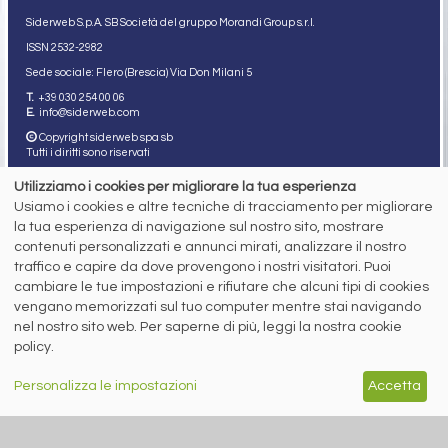
Siderweb S.p.A. SB Società del gruppo Morandi Group s.r.l.
ISSN 2532
-2982
Sede sociale: Flero (Brescia) Via Don Milani 5
T.
+39 030 254 00 06
E.
info@siderweb.com
Copyright siderweb spa sb
Tutti i diritti sono riservati
Privacy policy
Utilizziamo i cookies per migliorare la tua esperienza
Cookie policy
Usiamo i cookies e altre tecniche di tracciamento per migliorare
Digital Services Act Policy
la tua esperienza di navigazione sul nostro sito, mostrare
contenuti personalizzati e annunci mirati, analizzare il nostro
MENU
SEGUICI SUI NOSTRI
traffico e capire da dove provengono i nostri visitatori. Puoi
SOCIAL NETWORK
NEWS
cambiare le tue impostazioni e rifiutare che alcuni tipi di cookies
PREZZI ITALIA
vengano memorizzati sul tuo computer mentre stai navigando
MERCATI
nel nostro sito web. Per saperne di più, leggi la nostra cookie
SERVIZI
policy.
EVENTI
ABBONAMENTI
MADE IN STEEL
Personalizza le impostazioni
Accetta
NEWSLETTER
Capitale Sociale: 190.000€ interamente versato
Registro delle Imprese di Brescia