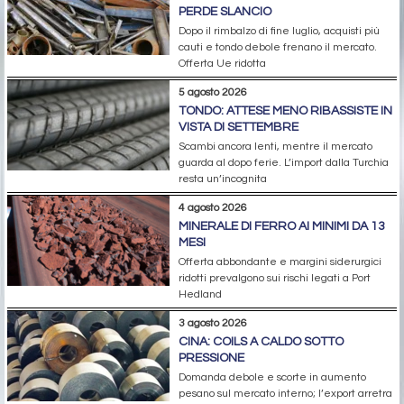
PERDE SLANCIO
Dopo il rimbalzo di fine luglio, acquisti più
cauti e tondo debole frenano il mercato.
Offerta Ue ridotta
5 agosto 2026
TONDO: ATTESE MENO RIBASSISTE IN
VISTA DI SETTEMBRE
Scambi ancora lenti, mentre il mercato
guarda al dopo ferie. L’import dalla Turchia
resta un’incognita
4 agosto 2026
MINERALE DI FERRO AI MINIMI DA 13
MESI
Offerta abbondante e margini siderurgici
ridotti prevalgono sui rischi legati a Port
Hedland
3 agosto 2026
CINA: COILS A CALDO SOTTO
PRESSIONE
Domanda debole e scorte in aumento
pesano sul mercato interno; l’export arretra