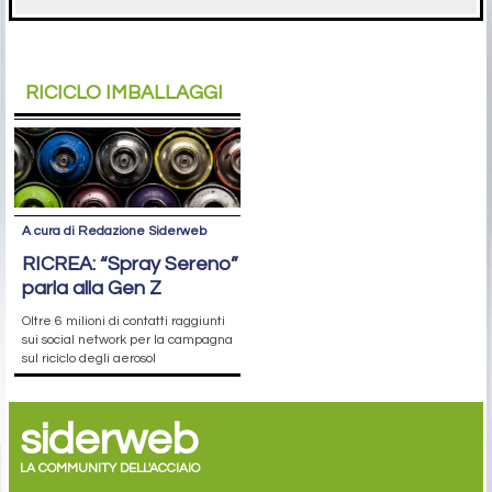
RICICLO IMBALLAGGI
A cura di Redazione Siderweb
RICREA: “Spray Sereno”
parla alla Gen Z
Oltre 6 milioni di contatti raggiunti
sui social network per la campagna
sul riciclo degli aerosol
siderweb
LA COMMUNITY DELL'ACCIAIO