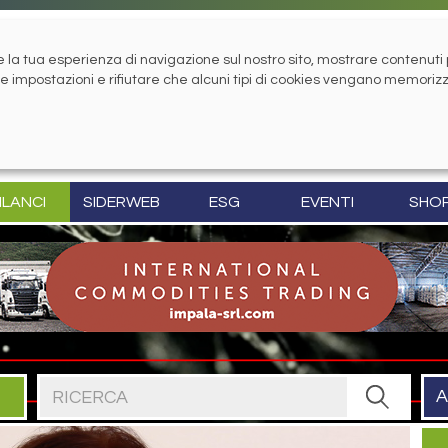
la tua esperienza di navigazione sul nostro sito, mostrare contenuti pe
tue impostazioni e rifiutare che alcuni tipi di cookies vengano memoriz
ILANCI
SIDERWEB
ESG
EVENTI
SHO
Cerca nel sito
A