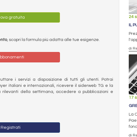
24 
ova gratuita
IL 
Prez
ento
, scopri la formula più adatta alle tue esigenze.
l'ap
di R
bbonamenti
ttare i servizi a disposizione di tutti gli utenti. Potrai
ayer italiani e internazionali, ricevere il siderweb TG e la
 rilevanti della settimana, accedere a pubblicazioni e
17 
GRE
La C
Paes
fond
Registrati
di R