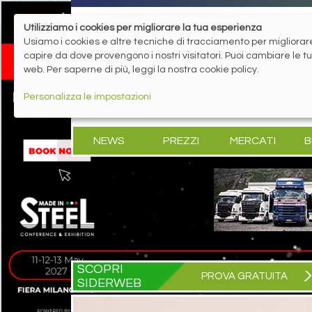
Utilizziamo i cookies per migliorare la tua esperienza
Usiamo i cookies e altre tecniche di tracciamento per migliorare 
capire da dove provengono i nostri visitatori. Puoi cambiare le 
web. Per saperne di più, leggi la nostra cookie policy.
Personalizza le impostazioni
NEWS
PREZZI
MERCATI
B
SCOPRI
PROVA GRATUITA
SIDERWEB