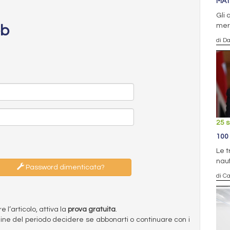
MAT
Gli 
merc
eb
di D
25 
100
Le t
nauf
Password dimenticata?
di Ca
l’articolo, attiva la
prova gratuita
.
ermine del periodo decidere se abbonarti o continuare con i