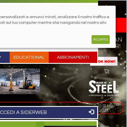
rsonalizzati e annunci mirati, analizzare il nostro traffico e
zati sul tuo computer mentre stai navigando nel nostro sito
Accetta
P
EDUCATIONAL
ABBONAMENTI
CCEDI A SIDERWEB