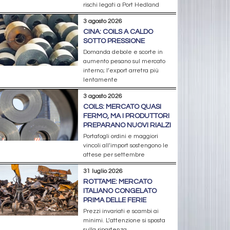
rischi legati a Port Hedland
3 agosto 2026
CINA: COILS A CALDO
SOTTO PRESSIONE
Domanda debole e scorte in
aumento pesano sul mercato
interno; l’export arretra più
lentamente
3 agosto 2026
COILS: MERCATO QUASI
FERMO, MA I PRODUTTORI
PREPARANO NUOVI RIALZI
Portafogli ordini e maggiori
vincoli all’import sostengono le
attese per settembre
31 luglio 2026
ROTTAME: MERCATO
ITALIANO CONGELATO
PRIMA DELLE FERIE
Prezzi invariati e scambi ai
minimi. L’attenzione si sposta
sulla ripartenza