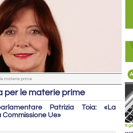
A
 le materie prime
a per le materie prime
arlamentare Patrizia Toia: «La
la Commissione Ue»
8 g