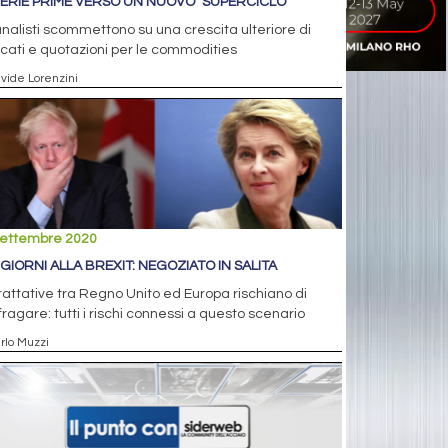
ERIE PRIME VERSO UN NUOVO "SUPERCICLO"
analisti scommettono su una crescita ulteriore di
ati e quotazioni per le commodities
avide Lorenzini
settembre 2020
 GIORNI ALLA BREXIT: NEGOZIATO IN SALITA
rattative tra Regno Unito ed Europa rischiano di
ragare: tutti i rischi connessi a questo scenario
rlo Muzzi