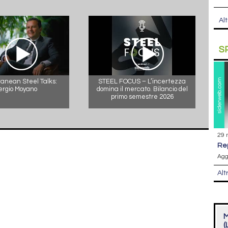
Alt
S
anean Steel Talks:
STEEL FOCUS – L’incertezza
ergio Moyano
domina il mercato. Bilancio del
primo semestre 2026
29 
r
Agg
Alt
M
(