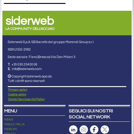
siderweb
LA COMMUNITY DELL'ACCIAIO
Siderweb S.p.A. SB Società del gruppo Morandi Group s.r.l.
ISSN 2532
-2982
Sede sociale: Flero (Brescia) Via Don Milani 5
T.
+39 030 254 00 06
E.
info@siderweb.com
Copyright siderweb spa sb
Tutti i diritti sono riservati
Privacy policy
Cookie policy
Digital Services Act Policy
MENU
SEGUICI SUI NOSTRI
SOCIAL NETWORK
NEWS
PREZZI ITALIA
MERCATI