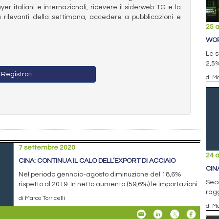
ayer italiani e internazionali, ricevere il siderweb TG e la
 rilevanti della settimana, accedere a pubblicazioni e
25 
WOR
Le s
2,5%
Registrati
di Ma
7 settembre 2020
24 
CINA: CONTINUA IL CALO DELL’EXPORT DI ACCIAIO
CIN
Nel periodo gennaio-agosto diminuzione del 18,6%
Seco
rispetto al 2019. In netto aumento (59,6%) le importazioni
ragg
di Marco Torricelli
di Ma