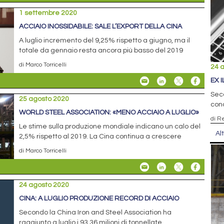
1 settembre 2020
ACCIAIO INOSSIDABILE: SALE L’EXPORT DELLA CINA
A luglio incremento del 9,25% rispetto a giugno, ma il
totale da gennaio resta ancora più basso del 2019
di Marco Torricelli
24 
EX 
Seco
25 agosto 2020
conc
WORLD STEEL ASSOCIATION: «MENO ACCIAIO A LUGLIO»
di R
Le stime sulla produzione mondiale indicano un calo del
Al
2,5% rispetto al 2019. La Cina continua a crescere
di Marco Torricelli
24 agosto 2020
CINA: A LUGLIO PRODUZIONE RECORD DI ACCIAIO
Secondo la China Iron and Steel Association ha
raggiunto a luglio i 93,36 milioni di tonnellate