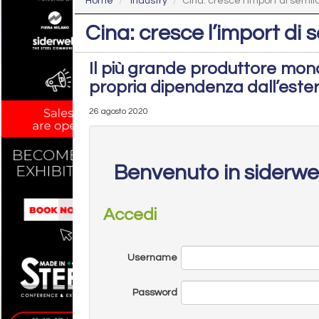
Home
Industry
Cina: cresce l’import di semila
Cina: cresce l’import di 
Il più grande produttore mon
propria dipendenza dall’este
26 agosto 2020
Benvenuto in siderw
Accedi
Username
Password