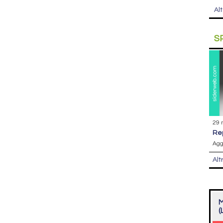
Alt
S
29 
r
Agg
Alt
M
(