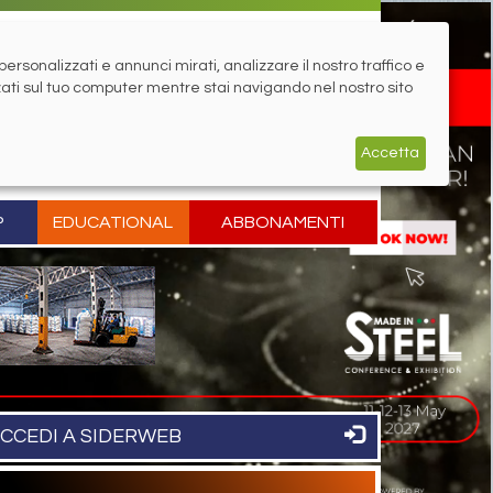
rsonalizzati e annunci mirati, analizzare il nostro traffico e
zati sul tuo computer mentre stai navigando nel nostro sito
Accetta
P
EDUCATIONAL
ABBONAMENTI
CCEDI A SIDERWEB