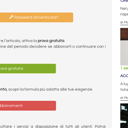
CIN
Nel
risp
Password dimenticata?
di Ma
l’articolo, attiva la
prova gratuita
.
ermine del periodo decidere se abbonarti o continuare con i
1 s
ova gratuita
ACC
A lu
ento
, scopri la formula più adatta alle tue esigenze.
tota
di Ma
bbonamenti
ttare i servizi a disposizione di tutti gli utenti. Potrai