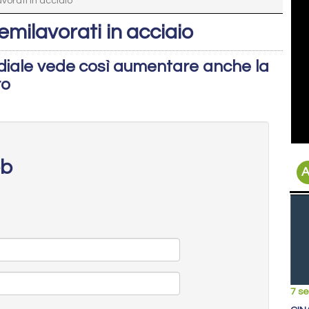
vorati in acciaio
semilavorati in acciaio
diale vede così aumentare anche la
ro
eb
A
7 s