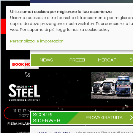
Utilizziamo i cookies per migliorare la tua esperienza
Usiamo i cookies e altre tecniche di tracciamento per migliorare 
capire da dove provengono i nostri visitatori. Puoi cambiare le 
web. Per saperne di più, leggi la nostra cookie policy.
Personalizza le impostazioni
NEWS
PREZZI
MERCATI
B
SCOPRI
PROVA GRATUITA
SIDERWEB