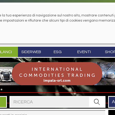
la tua esperienza di navigazione sul nostro sito, mostrare contenuti pe
tue impostazioni e rifiutare che alcuni tipi di cookies vengano memoriz
ILANCI
SIDERWEB
ESG
EVENTI
SHO
Cerca nel sito
A