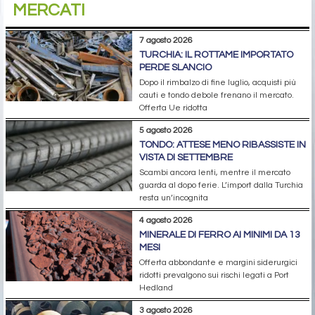
MERCATI
7 agosto 2026
TURCHIA: IL ROTTAME IMPORTATO
PERDE SLANCIO
Dopo il rimbalzo di fine luglio, acquisti più
cauti e tondo debole frenano il mercato.
Offerta Ue ridotta
5 agosto 2026
TONDO: ATTESE MENO RIBASSISTE IN
VISTA DI SETTEMBRE
Scambi ancora lenti, mentre il mercato
guarda al dopo ferie. L’import dalla Turchia
resta un’incognita
4 agosto 2026
MINERALE DI FERRO AI MINIMI DA 13
MESI
Offerta abbondante e margini siderurgici
ridotti prevalgono sui rischi legati a Port
Hedland
3 agosto 2026