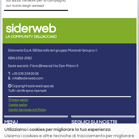
sui social network per la campagna
sul riciclo degli aerosol
siderweb
LA COMMUNITY DELL'ACCIAIO
Siderweb S.p.A. SB Società del gruppo Morandi Group s.r.l.
ISSN 2532
-2982
Sede sociale: Flero (Brescia) Via Don Milani 5
T.
+39 030 254 00 06
E.
info@siderweb.com
Copyright siderweb spa sb
Tutti i diritti sono riservati
Privacy policy
Cookie policy
Digital Services Act Policy
MENU
SEGUICI SUI NOSTRI
SOCIAL NETWORK
Utilizziamo i cookies per migliorare la tua esperienza
NEWS
Usiamo i cookies e altre tecniche di tracciamento per migliorare
PREZZI ITALIA