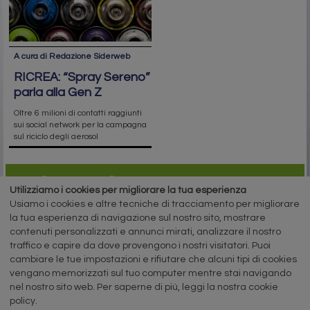
A cura di Redazione Siderweb
RICREA: “Spray Sereno”
parla alla Gen Z
Oltre 6 milioni di contatti raggiunti
sui social network per la campagna
sul riciclo degli aerosol
siderweb
Utilizziamo i cookies per migliorare la tua esperienza
Usiamo i cookies e altre tecniche di tracciamento per migliorare
LA COMMUNITY DELL'ACCIAIO
la tua esperienza di navigazione sul nostro sito, mostrare
contenuti personalizzati e annunci mirati, analizzare il nostro
Siderweb S.p.A. SB Società del gruppo Morandi Group s.r.l.
traffico e capire da dove provengono i nostri visitatori. Puoi
ISSN 2532
-2982
cambiare le tue impostazioni e rifiutare che alcuni tipi di cookies
Sede sociale: Flero (Brescia) Via Don Milani 5
vengano memorizzati sul tuo computer mentre stai navigando
nel nostro sito web. Per saperne di più, leggi la nostra cookie
T.
+39 030 254 00 06
E.
info@siderweb.com
policy.