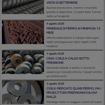
VISTA DI SETTEMBRE
Scambi ancora lenti, mentre il mercato
guarda al dopo ferie. L’import dalla Turchia
resta un’incognita
4 agosto 2026
MINERALE DI FERRO AI MINIMI DA 13
MESI
Offerta abbondante e margini siderurgici
ridotti prevalgono sui rischi legati a Port
Hedland
3 agosto 2026
CINA: COILS A CALDO SOTTO
PRESSIONE
Domanda debole e scorte in aumento
pesano sul mercato interno; l’export arretra
più lentamente
3 agosto 2026
COILS: MERCATO QUASI FERMO, MA I
PRODUTTORI PREPARANO NUOVI
RIALZI
Portafogli ordini e maggiori vincoli all’import