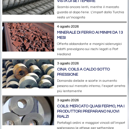
VISTA DI SETTEMBRE
Scambi ancora lenti, mentre il mercato
guarda al dopo ferie. L’import dalla Turchia
resta un’incognita
4 agosto 2026
MINERALE DI FERRO AI MINIMI DA 13
MESI
Offerta abbondante e margini siderurgici
ridotti prevalgono sui rischi legati a Port
Hedland
3 agosto 2026
CINA: COILS A CALDO SOTTO
PRESSIONE
Domanda debole e scorte in aumento
pesano sul mercato interno; l’export arretra
più lentamente
3 agosto 2026
COILS: MERCATO QUASI FERMO, MA I
PRODUTTORI PREPARANO NUOVI
RIALZI
Portafogli ordini e maggiori vincoli all’import
sostengono le attese per settembre