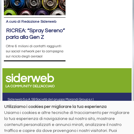
A cura di Redazione Siderweb
RICREA: “Spray Sereno”
parla alla Gen Z
Oltre 6 milioni di contatti raggiunti
sui social network per la campagna
sul riciclo degli aerosol
siderweb
LA COMMUNITY DELL'ACCIAIO
Siderweb S.p.A. SB Società del gruppo Morandi Group s.r.l.
Utilizziamo i cookies per migliorare la tua esperienza
ISSN 2532
-2982
Usiamo i cookies e altre tecniche di tracciamento per migliorare
Sede sociale: Flero (Brescia) Via Don Milani 5
la tua esperienza di navigazione sul nostro sito, mostrare
T.
+39 030 254 00 06
contenuti personalizzati e annunci mirati, analizzare il nostro
E.
info@siderweb.com
traffico e capire da dove provengono i nostri visitatori. Puoi
Copyright siderweb spa sb