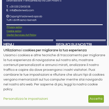
Sede sociale: Flero (Brescia) Via Don Milani 5
T.
+39 030 254 00 06
E.
info@siderweb.com
Copyright siderweb spa sb
Tutti i diritti sono riservati
Privacy policy
Cookie policy
Digital Services Act Policy
MENU
SEGUICI SUI NOSTRI
SOCIAL NETWORK
Utilizziamo i cookies per migliorare la tua esperienza
NEWS
Usiamo i cookies e altre tecniche di tracciamento per migliorare
PREZZI ITALIA
MERCATI
la tua esperienza di navigazione sul nostro sito, mostrare
SERVIZI
contenuti personalizzati e annunci mirati, analizzare il nostro
EVENTI
traffico e capire da dove provengono i nostri visitatori. Puoi
ABBONAMENTI
cambiare le tue impostazioni e rifiutare che alcuni tipi di cookies
MADE IN STEEL
NEWSLETTER
vengano memorizzati sul tuo computer mentre stai navigando
nel nostro sito web. Per saperne di più, leggi la nostra cookie
Capitale Sociale: 190.000€ interamente versato
Registro delle Imprese di Brescia
policy.
Codice Fiscale e Partita I.V.A.:
IT03562320170
R.E.A. n. 419331
Personalizza le impostazioni
Accetta
www.siderweb.com: Autorizzazione del Tribunale di Brescia n. 11/2004 del 17
marzo 2004, Iscrizione al R.O.C. n. 26116.