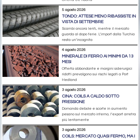
5 agosto 2026
TONDO: ATTESE MENO RIBASSISTE IN
VISTA DI SETTEMBRE
Scambi ancora lenti, mentre il mercato
guarda al dopo ferie. L’import dalla Turchia
resta un’incognita
4 agosto 2026
MINERALE DI FERRO AI MINIMI DA 13
MESI
Offerta abbondante e margini siderurgici
ridotti prevalgono sui rischi legati a Port
Hedland
3 agosto 2026
CINA: COILS A CALDO SOTTO
PRESSIONE
Domanda debole e scorte in aumento
pesano sul mercato interno; l’export arretra
più lentamente
3 agosto 2026
COILS: MERCATO QUASI FERMO, MA I