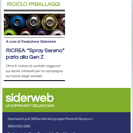
RICICLO IMBALLAGGI
A cura di Redazione Siderweb
RICREA: “Spray Sereno”
parla alla Gen Z
Oltre 6 milioni di contatti raggiunti
sui social network per la campagna
sul riciclo degli aerosol
siderweb
LA COMMUNITY DELL'ACCIAIO
Siderweb S.p.A. SB Società del gruppo Morandi Group s.r.l.
ISSN 2532
-2982