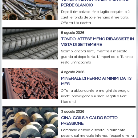
PERDE SLANCIO
Dopo il rimbalzo di fine luglio, acquisti più
cauti e tondo debole frenano il mercato.
Offerta Ue ridotta
5 agosto 2026
TONDO: ATTESE MENO RIBASSISTE IN
VISTA DI SETTEMBRE
Scambi ancora lenti, mentre il mercato
guarda al dopo ferie. L’import dalla Turchia
resta un’incognita
4 agosto 2026
MINERALE DI FERRO AI MINIMI DA 13
MESI
Offerta abbondante e margini siderurgici
ridotti prevalgono sui rischi legati a Port
Hedland
3 agosto 2026
CINA: COILS A CALDO SOTTO
PRESSIONE
Domanda debole e scorte in aumento
pesano sul mercato interno; l’export arretra