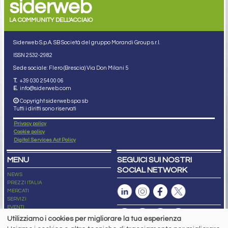
siderweb
LA COMMUNITY DELL'ACCIAIO
Siderweb S.p.A. SB Società del gruppo Morandi Group s.r.l.
ISSN 2532
-2982
Sede sociale: Flero (Brescia) Via Don Milani 5
T.
+39 030 254 00 06
E.
info@siderweb.com
Copyright siderweb spa sb
Tutti i diritti sono riservati
Privacy policy
Cookie policy
Digital Services Act Policy
MENU
SEGUICI SUI NOSTRI
SOCIAL NETWORK
NEWS
PREZZI ITALIA
MERCATI
SERVIZI
EVENTI
ABBONAMENTI
Utilizziamo i cookies per migliorare la tua esperienza
MADE IN STEEL