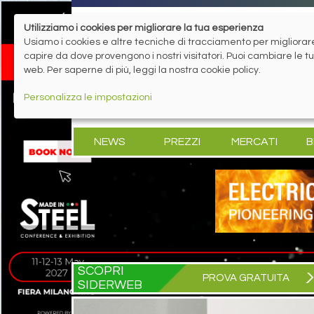
Utilizziamo i cookies per migliorare la tua esperienza
Usiamo i cookies e altre tecniche di tracciamento per migliorare 
capire da dove provengono i nostri visitatori. Puoi cambiare le 
web. Per saperne di più, leggi la nostra cookie policy.
Personalizza le impostazioni
NEWS
PREZZI
MERCATI
B
SCOPRI
PROVA GRATUITA
SIDERWEB