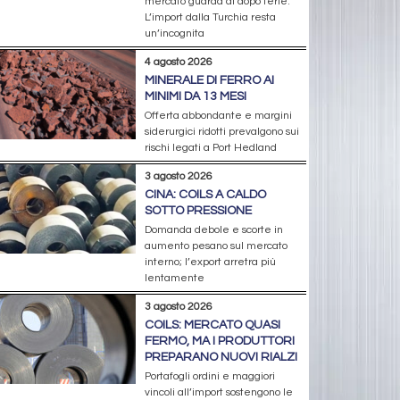
mercato guarda al dopo ferie.
L’import dalla Turchia resta
un’incognita
4 agosto 2026
MINERALE DI FERRO AI
MINIMI DA 13 MESI
Offerta abbondante e margini
siderurgici ridotti prevalgono sui
rischi legati a Port Hedland
3 agosto 2026
CINA: COILS A CALDO
SOTTO PRESSIONE
Domanda debole e scorte in
aumento pesano sul mercato
interno; l’export arretra più
lentamente
3 agosto 2026
COILS: MERCATO QUASI
FERMO, MA I PRODUTTORI
PREPARANO NUOVI RIALZI
Portafogli ordini e maggiori
vincoli all’import sostengono le