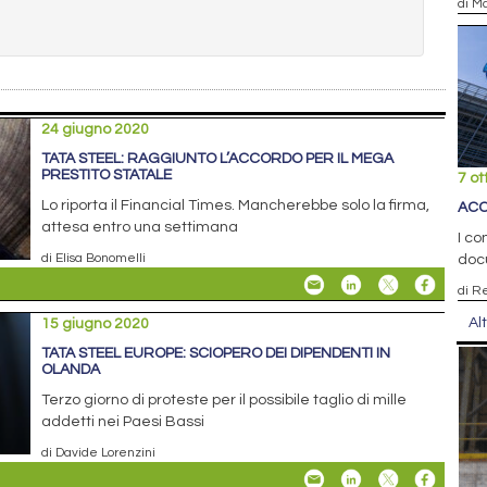
di Ma
24 giugno 2020
TATA STEEL: RAGGIUNTO L’ACCORDO PER IL MEGA
PRESTITO STATALE
7 ot
Lo riporta il Financial Times. Mancherebbe solo la firma,
ACC
attesa entro una settimana
I co
di Elisa Bonomelli
docu
di R
Al
15 giugno 2020
TATA STEEL EUROPE: SCIOPERO DEI DIPENDENTI IN
OLANDA
Terzo giorno di proteste per il possibile taglio di mille
addetti nei Paesi Bassi
di Davide Lorenzini