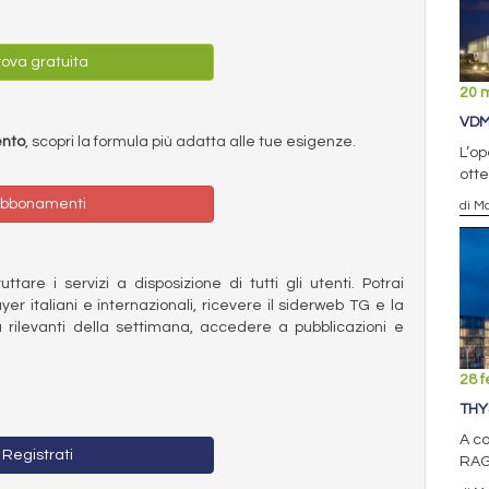
ova gratuita
20 
VDM
ento
, scopri la formula più adatta alle tue esigenze.
L’op
otte
bbonamenti
di Ma
ttare i servizi a disposizione di tutti gli utenti. Potrai
ayer italiani e internazionali, ricevere il siderweb TG e la
 rilevanti della settimana, accedere a pubblicazioni e
28 f
THY
A c
Registrati
RAG-