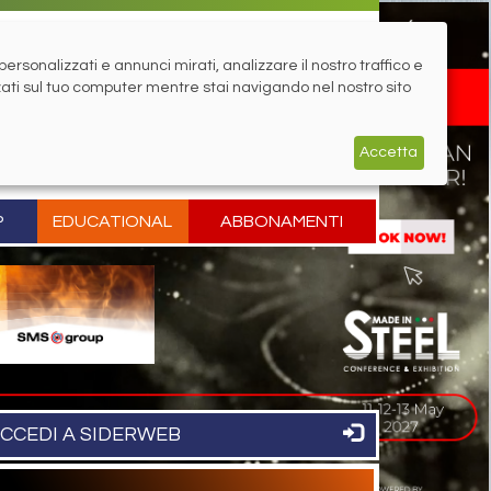
rsonalizzati e annunci mirati, analizzare il nostro traffico e
zati sul tuo computer mentre stai navigando nel nostro sito
Accetta
P
EDUCATIONAL
ABBONAMENTI
CCEDI A SIDERWEB