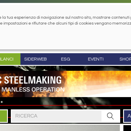
la tua esperienza di navigazione sul nostro sito, mostrare contenuti pe
tue impostazioni e rifiutare che alcuni tipi di cookies vengano memoriz
ILANCI
SIDERWEB
ESG
EVENTI
SHO
Cerca nel sito
A