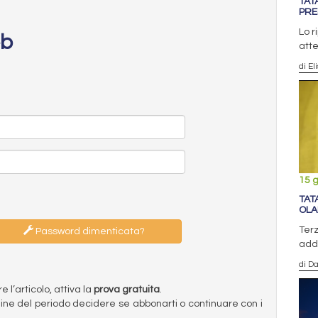
TAT
PRE
Lo r
eb
att
di El
15 
TAT
OLA
Terz
Password dimenticata?
adde
di D
l’articolo, attiva la
prova gratuita
.
ermine del periodo decidere se abbonarti o continuare con i