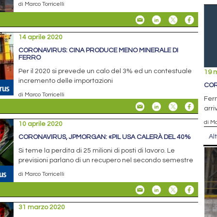
di Marco Torricelli
14 aprile 2020
CORONAVIRUS: CINA PRODUCE MENO MINERALE DI
FERRO
Per il 2020 si prevede un calo del 3% ed un contestuale
19 
incremento delle importazioni
COR
di Marco Torricelli
Ferm
arri
di Ma
10 aprile 2020
Al
CORONAVIRUS, JPMORGAN: «PIL USA CALERÀ DEL 40%
Si teme la perdita di 25 milioni di posti di lavoro. Le
previsioni parlano di un recupero nel secondo semestre
di Marco Torricelli
31 marzo 2020