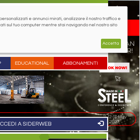
rsonalizzati e annunci mirati, analizzare il nostro traffico e
zati sul tuo computer mentre stai navigando nel nostro sito
Accetta
P
EDUCATIONAL
ABBONAMENTI
CCEDI A SIDERWEB