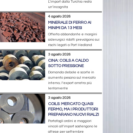
L’import dalla Turchia resta
un’incognita
4 agosto 2026
MINERALE DI FERRO AI
MINIMI DA 13 MESI
Offerta abbondante e margini
siderurgici ridotti prevalgono sui
rischi legati a Port Hedland
3 agosto 2026
CINA: COILS A CALDO
SOTTO PRESSIONE
Domanda debole e scorte in
aumento pesano sul mercato
interno; l’export arretra più
lentamente
3 agosto 2026
COILS: MERCATO QUASI
FERMO, MA I PRODUTTORI
PREPARANO NUOVI RIALZI
Portafogli ordini e maggiori
vincoli all’import sostengono le
attese per settembre