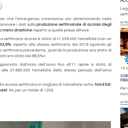
ACC
Legg
sett
nze che l’emergenza coronavirus sta determinando nella
di Ma
aminare i dati sulla
produzione settimanale di acciaio degli
o meno drastiche
rispetto a quelle prese altrove.
 la settimana scorsa è stata di «1.256.000 tonnellate (con un
 33,6%
rispetto alla stessa settimana del 2019 (quando gli
to settimana precedente, quando la produzione era stata di
ianti era stato del 68,5%».
rnata dall'inizio dell'anno fino all'11 aprile è stata di
14 a
 alle 27.665.000 tonnellate dello stesso periodo dell'anno
COR
FE
lla scorsa settimana in migliaia di tonnellate nette:
Nord Est
:
Per 
vest
: 44, per un totale di 1256.
incr
di Ma