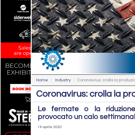
Home
Industry
Coronavirus: crolla la produz
Coronavirus: crolla la p
Le fermate o la riduzione 
provocato un calo settimanal
14 aprile 2020