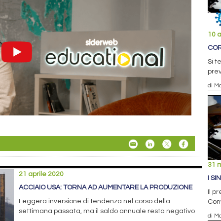
10 a
COR
Si t
prev
di Ma
31 
21 aprile 2020
I S
ACCIAIO USA: TORNA AD AUMENTARE LA PRODUZIONE
Il p
Leggera inversione di tendenza nel corso della
Conw
settimana passata, ma il saldo annuale resta negativo
di Ma