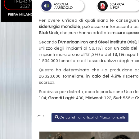
Per avere un’idea di quali siano le consegue
siderurgia mondiale
, può essere interessante es
Stati Uniti
, che pure hanno adottato
misure spess
Secondo
l’American Iron and Steel Institute (Aisi)
,
utilizzo degli impianti al 56.1%), con
un calo del
impianti marciarono all’81,3%) e del
18,1%
rispet
1.534.000 tonnellate e il tasso di utilizzo degli imp
Questo ha determinato che «la produzione aggio
26.323.000 tonnellate,
in calo del 4,9%
rispetto
scorso».
Suddivisa per distretti, ecco la produzione Usa de
104;
Grandi Laghi
: 430;
Midwest
: 122;
Sud
: 556 e
O
M. T.
Cerca tutti gli articoli di Marco Torricelli