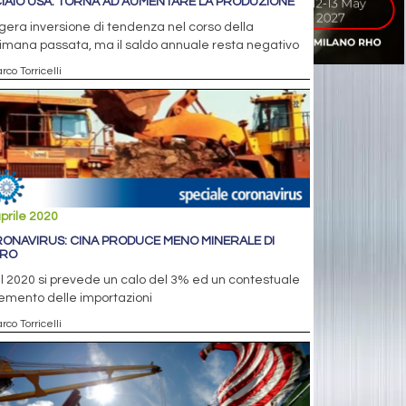
IAIO USA: TORNA AD AUMENTARE LA PRODUZIONE
era inversione di tendenza nel corso della
imana passata, ma il saldo annuale resta negativo
rco Torricelli
prile 2020
ONAVIRUS: CINA PRODUCE MENO MINERALE DI
RRO
il 2020 si prevede un calo del 3% ed un contestuale
emento delle importazioni
rco Torricelli