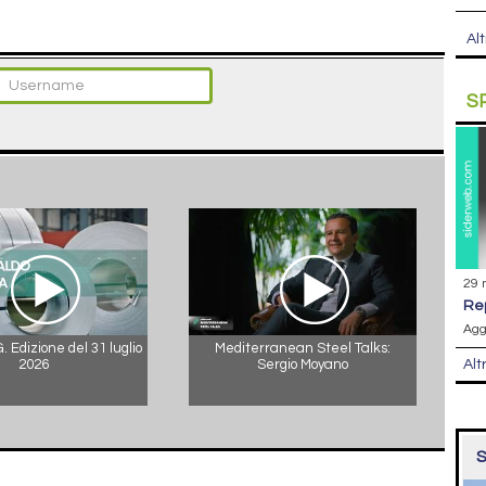
Alt
S
29 
r
Agg
 Edizione del 31 luglio
Mediterranean Steel Talks:
Alt
2026
Sergio Moyano
S