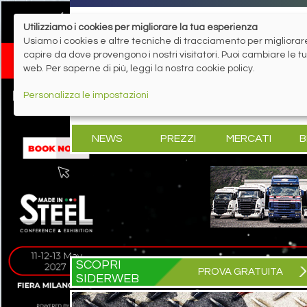
Utilizziamo i cookies per migliorare la tua esperienza
Usiamo i cookies e altre tecniche di tracciamento per migliorare 
capire da dove provengono i nostri visitatori. Puoi cambiare le 
web. Per saperne di più, leggi la nostra cookie policy.
Personalizza le impostazioni
NEWS
PREZZI
MERCATI
B
SCOPRI
PROVA GRATUITA
SIDERWEB