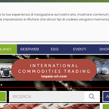
la tua esperienza di navigazione sul nostro sito, mostrare contenuti pe
tue impostazioni e rifiutare che alcuni tipi di cookies vengano memoriz
ILANCI
SIDERWEB
ESG
EVENTI
SHO
Cerca nel sito
A