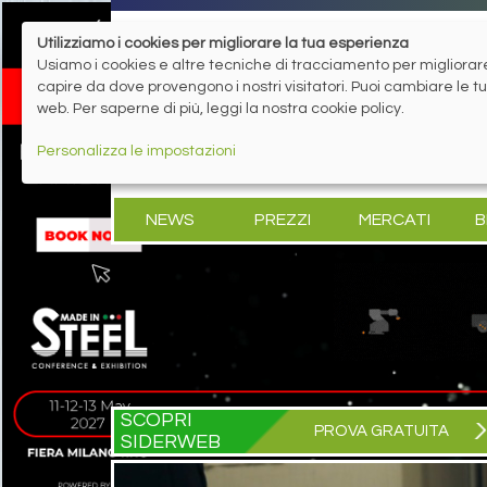
Utilizziamo i cookies per migliorare la tua esperienza
Usiamo i cookies e altre tecniche di tracciamento per migliorare 
capire da dove provengono i nostri visitatori. Puoi cambiare le 
web. Per saperne di più, leggi la nostra cookie policy.
Personalizza le impostazioni
NEWS
PREZZI
MERCATI
B
SCOPRI
PROVA GRATUITA
SIDERWEB