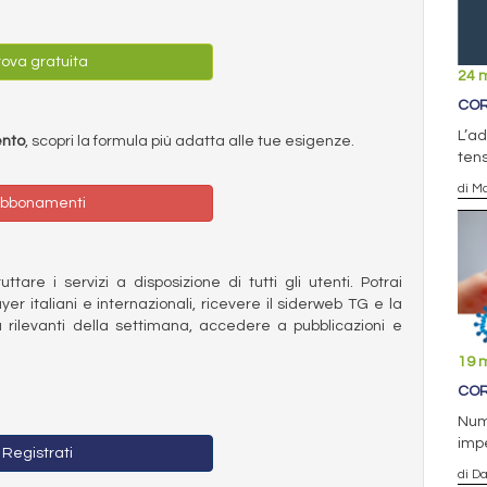
ova gratuita
24 
COR
L’ad
ento
, scopri la formula più adatta alle tue esigenze.
tens
di Ma
bbonamenti
ttare i servizi a disposizione di tutti gli utenti. Potrai
ayer italiani e internazionali, ricevere il siderweb TG e la
 rilevanti della settimana, accedere a pubblicazioni e
19 
COR
Num
impe
Registrati
di D