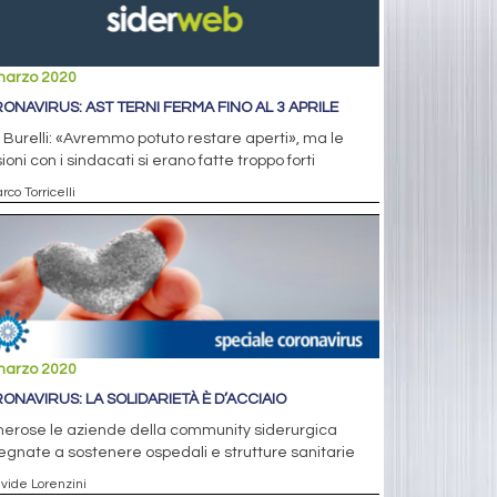
marzo 2020
ONAVIRUS: AST TERNI FERMA FINO AL 3 APRILE
 Burelli: «Avremmo potuto restare aperti», ma le
ioni con i sindacati si erano fatte troppo forti
rco Torricelli
marzo 2020
ONAVIRUS: LA SOLIDARIETÀ È D’ACCIAIO
erose le aziende della community siderurgica
gnate a sostenere ospedali e strutture sanitarie
avide Lorenzini