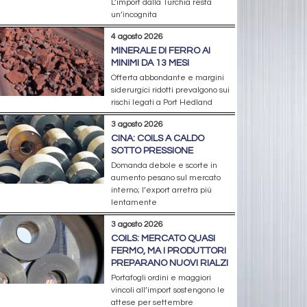
L’import dalla Turchia resta
un’incognita
4 agosto 2026
MINERALE DI FERRO AI
MINIMI DA 13 MESI
Offerta abbondante e margini
siderurgici ridotti prevalgono sui
rischi legati a Port Hedland
3 agosto 2026
CINA: COILS A CALDO
SOTTO PRESSIONE
Domanda debole e scorte in
aumento pesano sul mercato
interno; l’export arretra più
lentamente
3 agosto 2026
COILS: MERCATO QUASI
FERMO, MA I PRODUTTORI
PREPARANO NUOVI RIALZI
Portafogli ordini e maggiori
vincoli all’import sostengono le
attese per settembre