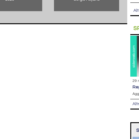
Alt
S
29 
r
Agg
Alt
S