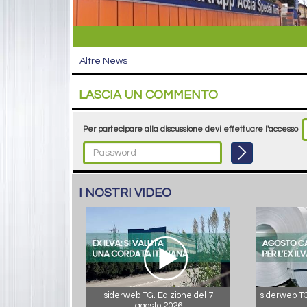
Altre News
LASCIA UN COMMENTO
Per partecipare alla discussione devi effettuare l'accesso
I NOSTRI VIDEO
siderweb TG. Edizione del 7
siderweb TG.
agosto 2026