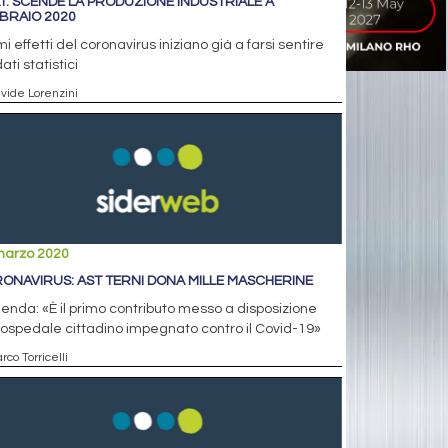
AT: SCENDE LA PRODUZIONE INDUSTRIALE A
BRAIO 2020
imi effetti del coronavirus iniziano già a farsi sentire
dati statistici
avide Lorenzini
marzo 2020
ONAVIRUS: AST TERNI DONA MILLE MASCHERINE
ienda: «È il primo contributo messo a disposizione
’ospedale cittadino impegnato contro il Covid-19»
rco Torricelli