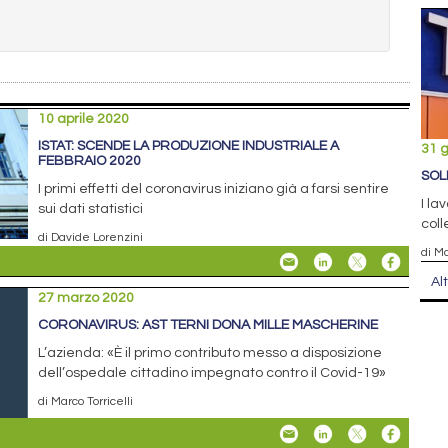
10 aprile 2020
ISTAT: SCENDE LA PRODUZIONE INDUSTRIALE A
31 
FEBBRAIO 2020
SOL
I primi effetti del coronavirus iniziano già a farsi sentire
I la
sui dati statistici
coll
di Davide Lorenzini
di Ma
Al
27 marzo 2020
CORONAVIRUS: AST TERNI DONA MILLE MASCHERINE
L’azienda: «È il primo contributo messo a disposizione
dell’ospedale cittadino impegnato contro il Covid-19»
di Marco Torricelli