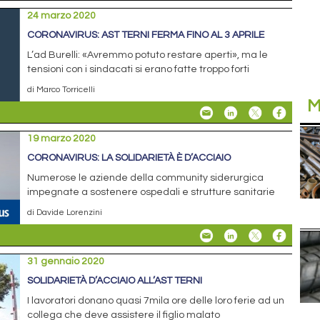
24 marzo 2020
CORONAVIRUS: AST TERNI FERMA FINO AL 3 APRILE
L’ad Burelli: «Avremmo potuto restare aperti», ma le
tensioni con i sindacati si erano fatte troppo forti
di Marco Torricelli
M
19 marzo 2020
CORONAVIRUS: LA SOLIDARIETÀ È D’ACCIAIO
Numerose le aziende della community siderurgica
impegnate a sostenere ospedali e strutture sanitarie
di Davide Lorenzini
31 gennaio 2020
SOLIDARIETÀ D’ACCIAIO ALL’AST TERNI
I lavoratori donano quasi 7mila ore delle loro ferie ad un
collega che deve assistere il figlio malato