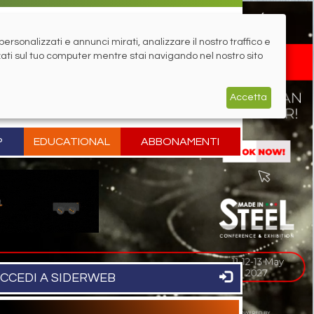
rsonalizzati e annunci mirati, analizzare il nostro traffico e
zati sul tuo computer mentre stai navigando nel nostro sito
Accetta
P
EDUCATIONAL
ABBONAMENTI
CCEDI A SIDERWEB