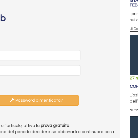
IST
FEB
I pr
eb
sui 
di D
27 
COR
L’az
Password dimenticata?
dell
di Ma
l’articolo, attiva la
prova gratuita
.
ermine del periodo decidere se abbonarti o continuare con i