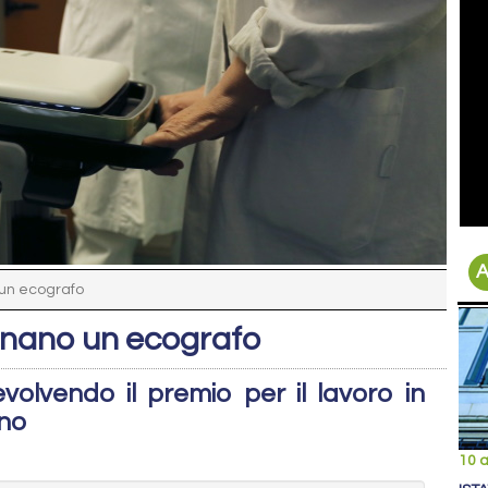
A
o un ecografo
donano un ecografo
olvendo il premio per il lavoro in
ino
10 a