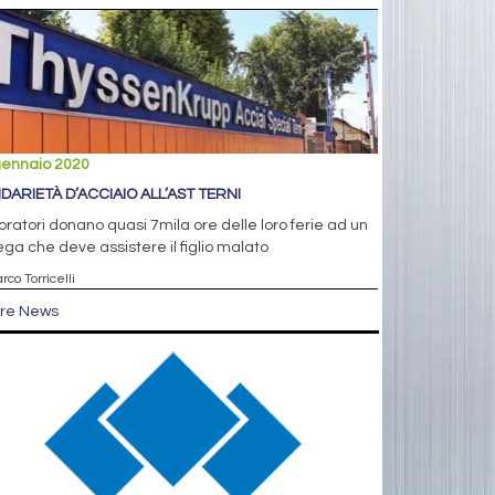
gennaio 2020
IDARIETÀ D’ACCIAIO ALL’AST TERNI
voratori donano quasi 7mila ore delle loro ferie ad un
ega che deve assistere il figlio malato
rco Torricelli
tre News