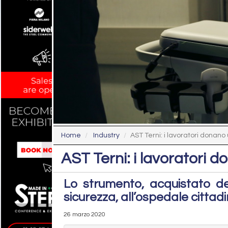
Home
Industry
AST Terni: i lavoratori donan
AST Terni: i lavoratori 
Lo strumento, acquistato dev
sicurezza, all’ospedale cittad
26 marzo 2020