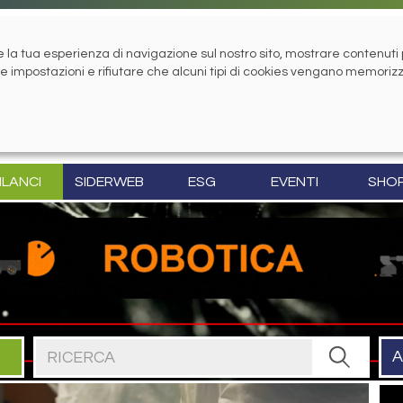
la tua esperienza di navigazione sul nostro sito, mostrare contenuti pe
tue impostazioni e rifiutare che alcuni tipi di cookies vengano memoriz
ILANCI
SIDERWEB
ESG
EVENTI
SHO
Cerca nel sito
A