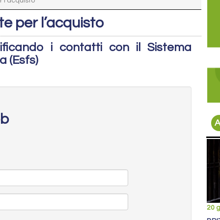
r l’acquisto
ste per l’acquisto
ificando i contatti con il Sistema
a (Esfs)
eb
A
20 