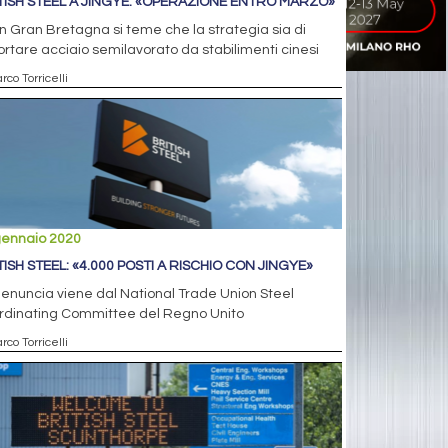
TISH STEEL A JINGYE: «OPERAZIONE ENTRO MARZO»
n Gran Bretagna si teme che la strategia sia di
rtare acciaio semilavorato da stabilimenti cinesi
rco Torricelli
gennaio 2020
TISH STEEL: «4.000 POSTI A RISCHIO CON JINGYE»
enuncia viene dal National Trade Union Steel
rdinating Committee del Regno Unito
rco Torricelli