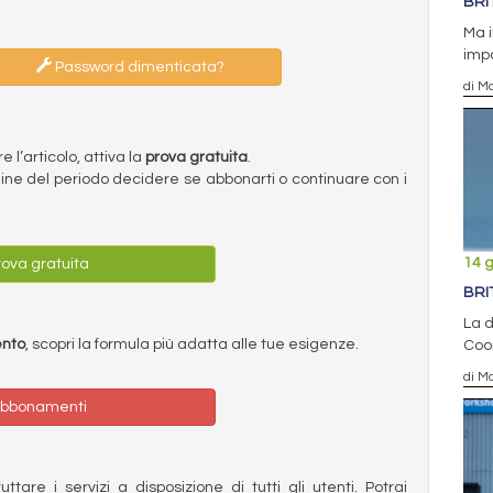
BRI
Ma i
impo
Password dimenticata?
di Ma
l’articolo, attiva la
prova gratuita
.
ermine del periodo decidere se abbonarti o continuare con i
14 
ova gratuita
BRI
La d
ento
, scopri la formula più adatta alle tue esigenze.
Coo
di Ma
bbonamenti
ttare i servizi a disposizione di tutti gli utenti. Potrai