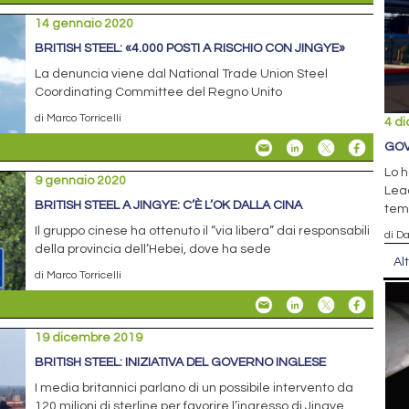
14 gennaio 2020
BRITISH STEEL: «4.000 POSTI A RISCHIO CON JINGYE»
La denuncia viene dal National Trade Union Steel
Coordinating Committee del Regno Unito
di Marco Torricelli
4 d
GOV
Lo h
9 gennaio 2020
Lead
BRITISH STEEL A JINGYE: C’È L’OK DALLA CINA
temp
Il gruppo cinese ha ottenuto il “via libera” dai responsabili
di D
della provincia dell’Hebei, dove ha sede
Al
di Marco Torricelli
19 dicembre 2019
BRITISH STEEL: INIZIATIVA DEL GOVERNO INGLESE
I media britannici parlano di un possibile intervento da
120 milioni di sterline per favorire l’ingresso di Jingye