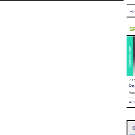
Alt
S
29 
r
Agg
Alt
S