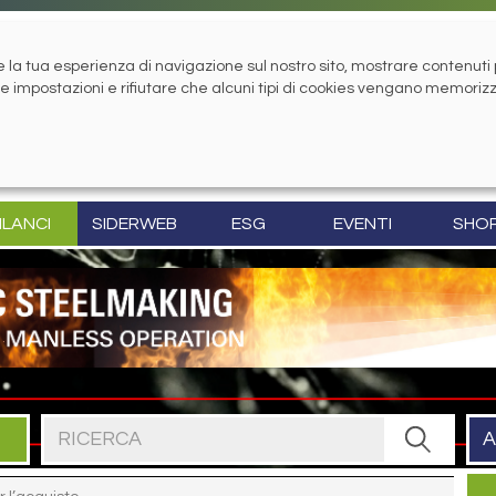
la tua esperienza di navigazione sul nostro sito, mostrare contenuti pe
tue impostazioni e rifiutare che alcuni tipi di cookies vengano memoriz
ILANCI
SIDERWEB
ESG
EVENTI
SHO
Cerca nel sito
A