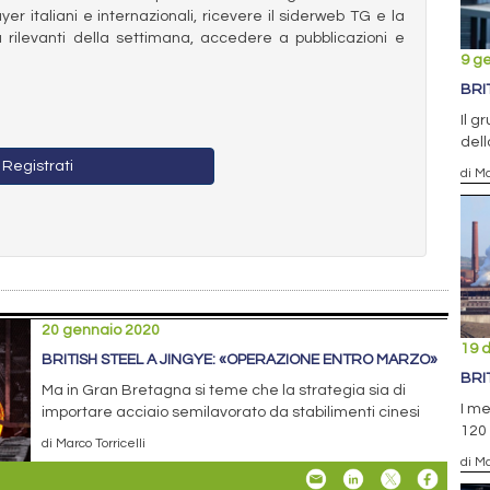
ayer italiani e internazionali, ricevere il siderweb TG e la
 rilevanti della settimana, accedere a pubblicazioni e
9 g
BRIT
Il g
dell
Registrati
di Ma
20 gennaio 2020
19 
BRITISH STEEL A JINGYE: «OPERAZIONE ENTRO MARZO»
BRI
Ma in Gran Bretagna si teme che la strategia sia di
I me
importare acciaio semilavorato da stabilimenti cinesi
120 
di Marco Torricelli
di Ma