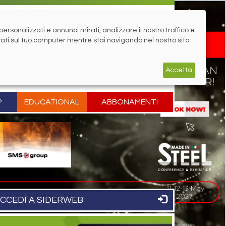
rsonalizzati e annunci mirati, analizzare il nostro traffico e
zati sul tuo computer mentre stai navigando nel nostro sito
Accetta
P
EDUCATIONAL
ABBONAMENTI
CCEDI A SIDERWEB