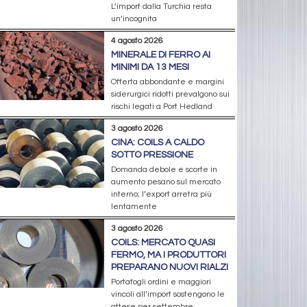
L’import dalla Turchia resta
un’incognita
4 agosto 2026
MINERALE DI FERRO AI
MINIMI DA 13 MESI
Offerta abbondante e margini
siderurgici ridotti prevalgono sui
rischi legati a Port Hedland
3 agosto 2026
CINA: COILS A CALDO
SOTTO PRESSIONE
Domanda debole e scorte in
aumento pesano sul mercato
interno; l’export arretra più
lentamente
3 agosto 2026
COILS: MERCATO QUASI
FERMO, MA I PRODUTTORI
PREPARANO NUOVI RIALZI
Portafogli ordini e maggiori
vincoli all’import sostengono le
attese per settembre