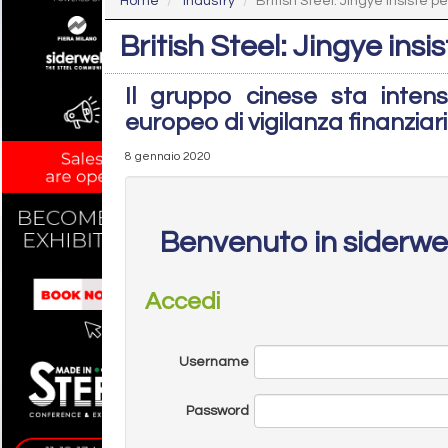
Home
Industry
British Steel: Jingye insiste pe
British Steel: Jingye insi
Il gruppo cinese sta intens
europeo di vigilanza finanziari
8 gennaio 2020
Benvenuto in siderw
Accedi
Username
Password