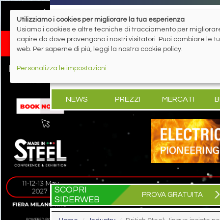
Utilizziamo i cookies per migliorare la tua esperienza
Usiamo i cookies e altre tecniche di tracciamento per migliorare 
capire da dove provengono i nostri visitatori. Puoi cambiare le 
web. Per saperne di più, leggi la nostra cookie policy.
Personalizza le impostazioni
NEWS
PREZZI
MERCATI
B
SCOPRI
PROVA GRATUITA
SIDERWEB