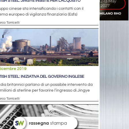
TISH STEEL: JINGYE INSISTE PER L’ACQUISTO
ruppo cinese sta intensificando i contatti con il
ema europeo di vigilanza finanziaria (Esfs)
rco Torricelli
dicembre 2019
TISH STEEL: INIZIATIVA DEL GOVERNO INGLESE
dia britannici parlano di un possibile intervento da
milioni di sterline per favorire l’ingresso di Jingye
rco Torricelli