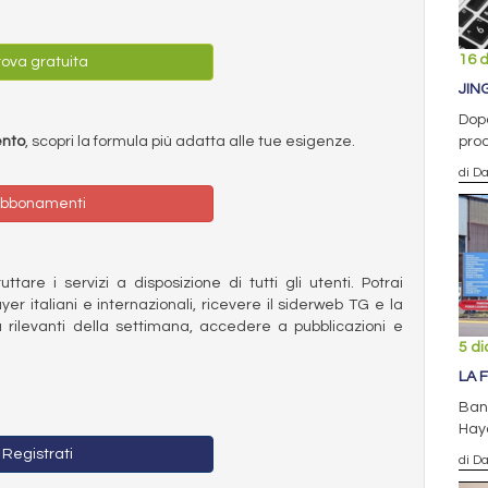
16 
ova gratuita
JIN
Dopo
ento
, scopri la formula più adatta alle tue esigenze.
prod
di D
bbonamenti
ttare i servizi a disposizione di tutti gli utenti. Potrai
ayer italiani e internazionali, ricevere il siderweb TG e la
 rilevanti della settimana, accedere a pubblicazioni e
5 d
LA 
Ban
Hay
Registrati
di D