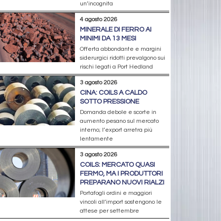
un’incognita
4 agosto 2026
MINERALE DI FERRO AI
MINIMI DA 13 MESI
Offerta abbondante e margini
siderurgici ridotti prevalgono sui
rischi legati a Port Hedland
3 agosto 2026
CINA: COILS A CALDO
SOTTO PRESSIONE
Domanda debole e scorte in
aumento pesano sul mercato
interno; l’export arretra più
lentamente
3 agosto 2026
COILS: MERCATO QUASI
FERMO, MA I PRODUTTORI
PREPARANO NUOVI RIALZI
Portafogli ordini e maggiori
vincoli all’import sostengono le
attese per settembre