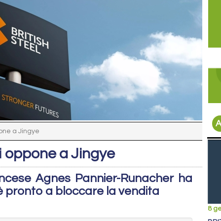
A
pone a Jingye
 si oppone a Jingye
rancese Agnes Pannier-Runacher ha
è pronto a bloccare la vendita
8 g