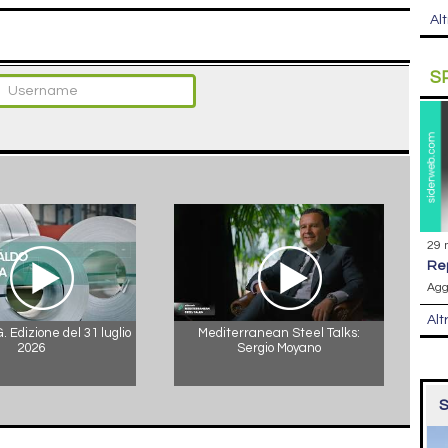
Alt
S
29 
r
Agg
Alt
 Edizione del 31 luglio
Mediterranean Steel Talks:
2026
Sergio Moyano
S