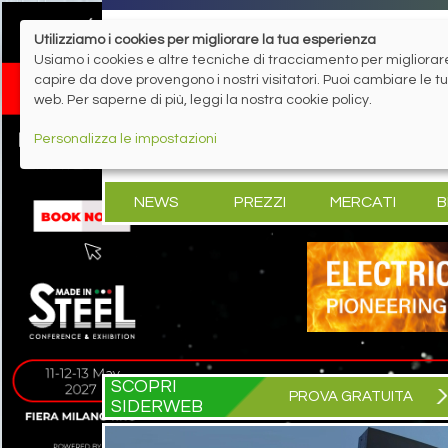
Utilizziamo i cookies per migliorare la tua esperienza
Usiamo i cookies e altre tecniche di tracciamento per migliorare 
capire da dove provengono i nostri visitatori. Puoi cambiare le 
web. Per saperne di più, leggi la nostra cookie policy.
Personalizza le impostazioni
NEWS
PREZZI
MERCATI
B
SCOPRI
PROVA GRATUITA
SIDERWEB