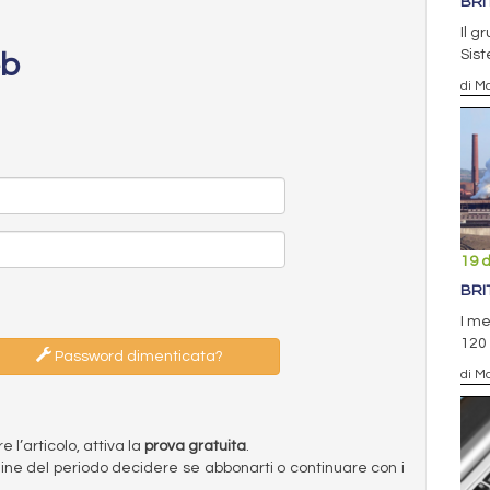
BRI
Il g
Sist
eb
di Ma
19 
BRI
I me
120 
Password dimenticata?
di Ma
l’articolo, attiva la
prova gratuita
.
ermine del periodo decidere se abbonarti o continuare con i