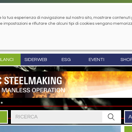
la tua esperienza di navigazione sul nostro sito, mostrare contenuti pe
tue impostazioni e rifiutare che alcuni tipi di cookies vengano memoriz
ILANCI
SIDERWEB
ESG
EVENTI
SHO
Cerca nel sito
A