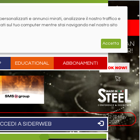
rsonalizzati e annunci mirati, analizzare il nostro traffico e
zati sul tuo computer mentre stai navigando nel nostro sito
Accetta
P
EDUCATIONAL
ABBONAMENTI
CCEDI A SIDERWEB