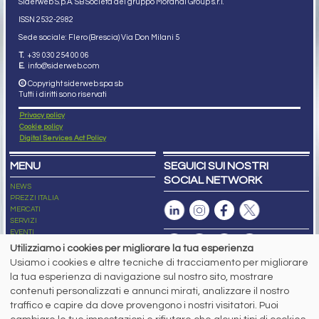
Siderweb S.p.A. SB Società del gruppo Morandi Group s.r.l.
ISSN 2532
-2982
Sede sociale: Flero (Brescia) Via Don Milani 5
T.
+39 030 254 00 06
E.
info@siderweb.com
Copyright siderweb spa sb
Tutti i diritti sono riservati
Privacy policy
Cookie policy
Digital Services Act Policy
MENU
SEGUICI SUI NOSTRI
SOCIAL NETWORK
NEWS
PREZZI ITALIA
MERCATI
SERVIZI
EVENTI
ABBONAMENTI
Utilizziamo i cookies per migliorare la tua esperienza
MADE IN STEEL
Usiamo i cookies e altre tecniche di tracciamento per migliorare
NEWSLETTER
la tua esperienza di navigazione sul nostro sito, mostrare
Capitale Sociale: 190.000€ interamente versato
contenuti personalizzati e annunci mirati, analizzare il nostro
Registro delle Imprese di Brescia
traffico e capire da dove provengono i nostri visitatori. Puoi
Codice Fiscale e Partita I.V.A.:
IT03562320170
R.E.A. n. 419331