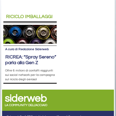
RICICLO IMBALLAGGI
A cura di Redazione Siderweb
RICREA: “Spray Sereno”
parla alla Gen Z
Oltre 6 milioni di contatti raggiunti
sui social network per la campagna
sul riciclo degli aerosol
siderweb
LA COMMUNITY DELL'ACCIAIO