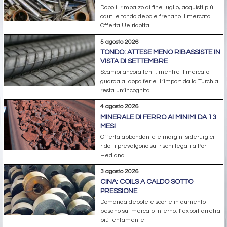
Dopo il rimbalzo di fine luglio, acquisti più
cauti e tondo debole frenano il mercato.
Offerta Ue ridotta
5 agosto 2026
TONDO: ATTESE MENO RIBASSISTE IN
VISTA DI SETTEMBRE
Scambi ancora lenti, mentre il mercato
guarda al dopo ferie. L’import dalla Turchia
resta un’incognita
4 agosto 2026
MINERALE DI FERRO AI MINIMI DA 13
MESI
Offerta abbondante e margini siderurgici
ridotti prevalgono sui rischi legati a Port
Hedland
3 agosto 2026
CINA: COILS A CALDO SOTTO
PRESSIONE
Domanda debole e scorte in aumento
pesano sul mercato interno; l’export arretra
più lentamente