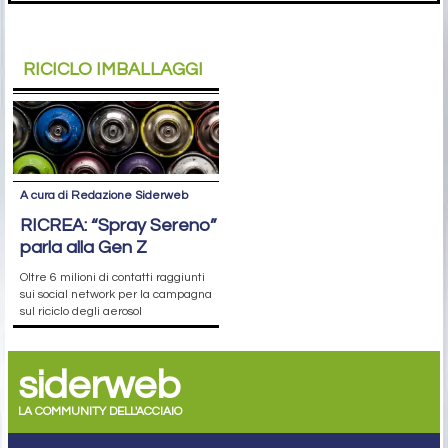
RICICLO IMBALLAGGI
A cura di Redazione Siderweb
RICREA: “Spray Sereno”
parla alla Gen Z
Oltre 6 milioni di contatti raggiunti
sui social network per la campagna
sul riciclo degli aerosol
siderweb
LA COMMUNITY DELL'ACCIAIO