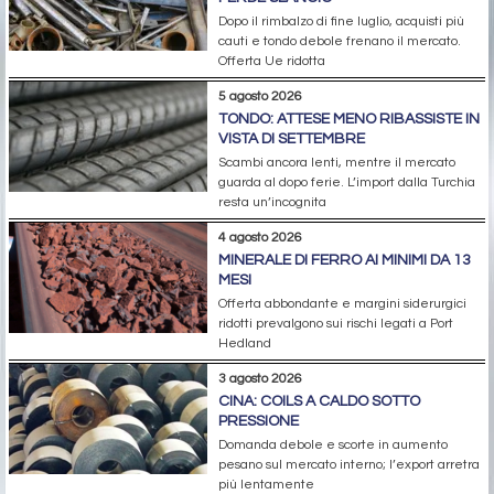
Dopo il rimbalzo di fine luglio, acquisti più
cauti e tondo debole frenano il mercato.
Offerta Ue ridotta
5 agosto 2026
TONDO: ATTESE MENO RIBASSISTE IN
VISTA DI SETTEMBRE
Scambi ancora lenti, mentre il mercato
guarda al dopo ferie. L’import dalla Turchia
resta un’incognita
4 agosto 2026
MINERALE DI FERRO AI MINIMI DA 13
MESI
Offerta abbondante e margini siderurgici
ridotti prevalgono sui rischi legati a Port
Hedland
3 agosto 2026
CINA: COILS A CALDO SOTTO
PRESSIONE
Domanda debole e scorte in aumento
pesano sul mercato interno; l’export arretra
più lentamente