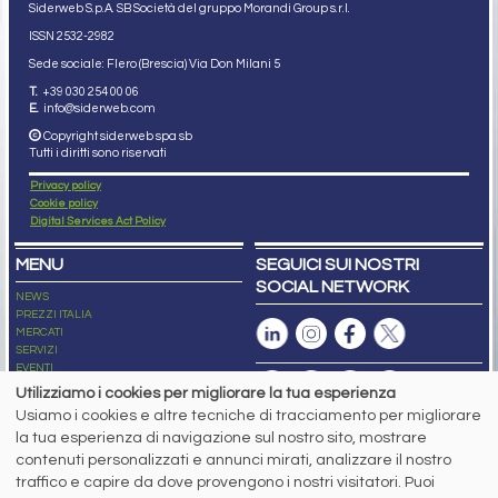
Siderweb S.p.A. SB Società del gruppo Morandi Group s.r.l.
ISSN 2532
-2982
Sede sociale: Flero (Brescia) Via Don Milani 5
T.
+39 030 254 00 06
E.
info@siderweb.com
Copyright siderweb spa sb
Tutti i diritti sono riservati
Privacy policy
Cookie policy
Digital Services Act Policy
MENU
SEGUICI SUI NOSTRI
SOCIAL NETWORK
NEWS
PREZZI ITALIA
MERCATI
SERVIZI
EVENTI
ABBONAMENTI
Utilizziamo i cookies per migliorare la tua esperienza
MADE IN STEEL
Usiamo i cookies e altre tecniche di tracciamento per migliorare
NEWSLETTER
la tua esperienza di navigazione sul nostro sito, mostrare
Capitale Sociale: 190.000€ interamente versato
contenuti personalizzati e annunci mirati, analizzare il nostro
Registro delle Imprese di Brescia
traffico e capire da dove provengono i nostri visitatori. Puoi
Codice Fiscale e Partita I.V.A.:
IT03562320170