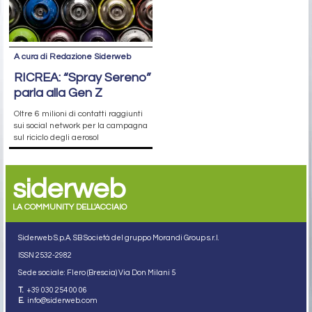
A cura di Redazione Siderweb
RICREA: “Spray Sereno”
parla alla Gen Z
Oltre 6 milioni di contatti raggiunti
sui social network per la campagna
sul riciclo degli aerosol
siderweb
LA COMMUNITY DELL'ACCIAIO
Siderweb S.p.A. SB Società del gruppo Morandi Group s.r.l.
ISSN 2532
-2982
Sede sociale: Flero (Brescia) Via Don Milani 5
T.
+39 030 254 00 06
E.
info@siderweb.com