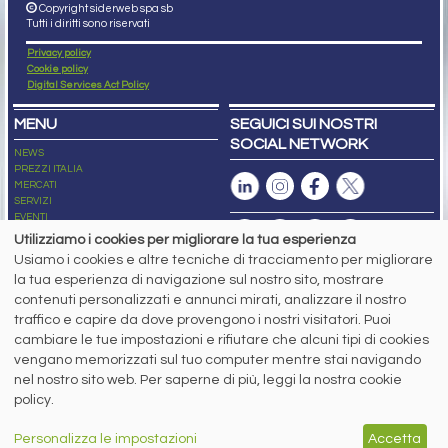
Copyright siderweb spa sb
Tutti i diritti sono riservati
Privacy policy
Cookie policy
Digital Services Act Policy
MENU
SEGUICI SUI NOSTRI
SOCIAL NETWORK
NEWS
PREZZI ITALIA
MERCATI
SERVIZI
EVENTI
ABBONAMENTI
Utilizziamo i cookies per migliorare la tua esperienza
MADE IN STEEL
Usiamo i cookies e altre tecniche di tracciamento per migliorare
NEWSLETTER
la tua esperienza di navigazione sul nostro sito, mostrare
Capitale Sociale: 190.000€ interamente versato
contenuti personalizzati e annunci mirati, analizzare il nostro
Registro delle Imprese di Brescia
traffico e capire da dove provengono i nostri visitatori. Puoi
Codice Fiscale e Partita I.V.A.:
IT03562320170
R.E.A. n. 419331
cambiare le tue impostazioni e rifiutare che alcuni tipi di cookies
vengano memorizzati sul tuo computer mentre stai navigando
www.siderweb.com: Autorizzazione del Tribunale di Brescia n. 11/2004 del 17
nel nostro sito web. Per saperne di più, leggi la nostra cookie
marzo 2004, Iscrizione al R.O.C. n. 26116.
Direttrice Responsabile:
policy.
Elisa Bonomelli
Vicedirettore Responsabile:
Personalizza le impostazioni
Accetta
Stefano Gennari