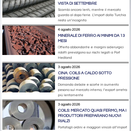
VISTA DI SETTEMBRE
Scambi ancora lenti, mentre il mercato
guarda al dopo ferie. L’import dalla Turchia
resta un’incognita
4 agosto 2026
MINERALE DI FERRO AI MINIMI DA 13
MESI
Offerta abbondante e margini siderurgici
ridotti prevalgono sui rischi legati a Port
Hedland
3 agosto 2026
CINA: COILS A CALDO SOTTO
PRESSIONE
Domanda debole e scorte in aumento
pesano sul mercato interno; l’export arretra
più lentamente
3 agosto 2026
COILS: MERCATO QUASI FERMO, MA I
PRODUTTORI PREPARANO NUOVI
RIALZI
Portafogli ordini e maggiori vincoli all’import