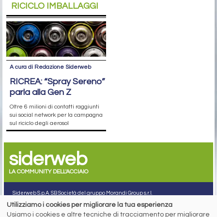
RICICLO IMBALLAGGI
A cura di Redazione Siderweb
RICREA: “Spray Sereno”
parla alla Gen Z
Oltre 6 milioni di contatti raggiunti
sui social network per la campagna
sul riciclo degli aerosol
siderweb
LA COMMUNITY DELL'ACCIAIO
Siderweb S.p.A. SB Società del gruppo Morandi Group s.r.l.
Utilizziamo i cookies per migliorare la tua esperienza
ISSN 2532
-2982
Usiamo i cookies e altre tecniche di tracciamento per migliorare