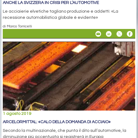
ANCHE LA SVIZZERA IN CRISI PER L’AUTOMOTIVE
Le acciaierie elvetiche tagliano produzione e addetti: «La
recessione automobilistica globale è evidente»
di Marco Torricelli
1 agosto 2019
ARCELORMITTAL: «CALO DELLA DOMANDA DI ACCIAIO»
Secondo la multinazionale, che punta il dito sull’automotive, la
diminuzione più accentuata si registrerà in Europa