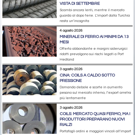
VISTA DI SETTEMBRE
Scambi ancora lenti, mentre il mercato
guarda al dopo ferie. L’import dalla Turchia
resta un’incognita
4 agosto 2026
MINERALE DI FERRO AI MINIMI DA 13
MESI
Offerta abbondante e margini siderurgici
ridotti prevalgono sui rischi legati a Port
Hedland
3 agosto 2026
CINA: COILS A CALDO SOTTO
PRESSIONE
Domanda debole e scorte in aumento
pesano sul mercato interno; l’export arretra
più lentamente
3 agosto 2026
COILS: MERCATO QUASI FERMO, MA I
PRODUTTORI PREPARANO NUOVI
RIALZI
Portafogli ordini e maggiori vincoli all’import