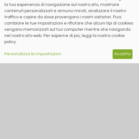
Sede sociale: Flero (Brescia) Via Don Milani 5
la tua esperienza di navigazione sul nostro sito, mostrare
T.
+39 030 254 00 06
contenuti personalizzati e annunci mirati, analizzare il nostro
E.
info@siderweb.com
traffico e capire da dove provengono i nostri visitatori. Puoi
Copyright siderweb spa sb
cambiare le tue impostazioni e rifiutare che alcuni tipi di cookies
Tutti i diritti sono riservati
vengano memorizzati sul tuo computer mentre stai navigando
Privacy policy
nel nostro sito web. Per saperne di più, leggi la nostra cookie
Cookie policy
policy.
Digital Services Act Policy
Personalizza le impostazioni
Accetta
MENU
SEGUICI SUI NOSTRI
SOCIAL NETWORK
NEWS
PREZZI ITALIA
MERCATI
SERVIZI
EVENTI
ABBONAMENTI
MADE IN STEEL
NEWSLETTER
Capitale Sociale: 190.000€ interamente versato
Registro delle Imprese di Brescia
Codice Fiscale e Partita I.V.A.:
IT03562320170
R.E.A. n. 419331
www.siderweb.com: Autorizzazione del Tribunale di Brescia n. 11/2004 del 17
marzo 2004, Iscrizione al R.O.C. n. 26116.