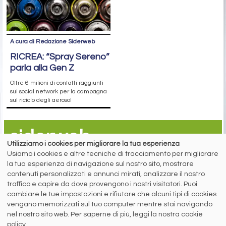
A cura di Redazione Siderweb
RICREA: “Spray Sereno”
parla alla Gen Z
Oltre 6 milioni di contatti raggiunti
sui social network per la campagna
sul riciclo degli aerosol
siderweb
Utilizziamo i cookies per migliorare la tua esperienza
LA COMMUNITY DELL'ACCIAIO
Usiamo i cookies e altre tecniche di tracciamento per migliorare
la tua esperienza di navigazione sul nostro sito, mostrare
Siderweb S.p.A. SB Società del gruppo Morandi Group s.r.l.
contenuti personalizzati e annunci mirati, analizzare il nostro
traffico e capire da dove provengono i nostri visitatori. Puoi
ISSN 2532
-2982
cambiare le tue impostazioni e rifiutare che alcuni tipi di cookies
Sede sociale: Flero (Brescia) Via Don Milani 5
vengano memorizzati sul tuo computer mentre stai navigando
T.
+39 030 254 00 06
nel nostro sito web. Per saperne di più, leggi la nostra cookie
E.
info@siderweb.com
policy.