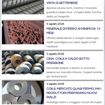
VISTA DI SETTEMBRE
Scambi ancora lenti, mentre il mercato
guarda al dopo ferie. L’import dalla Turchia
resta un’incognita
4 agosto 2026
MINERALE DI FERRO AI MINIMI DA 13
MESI
Offerta abbondante e margini siderurgici
ridotti prevalgono sui rischi legati a Port
Hedland
3 agosto 2026
CINA: COILS A CALDO SOTTO
PRESSIONE
Domanda debole e scorte in aumento
pesano sul mercato interno; l’export arretra
più lentamente
3 agosto 2026
COILS: MERCATO QUASI FERMO, MA I
PRODUTTORI PREPARANO NUOVI
RIALZI
Portafogli ordini e maggiori vincoli all’import