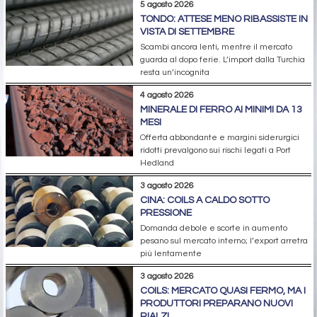
5 agosto 2026
TONDO: ATTESE MENO RIBASSISTE IN
VISTA DI SETTEMBRE
Scambi ancora lenti, mentre il mercato
guarda al dopo ferie. L’import dalla Turchia
resta un’incognita
4 agosto 2026
MINERALE DI FERRO AI MINIMI DA 13
MESI
Offerta abbondante e margini siderurgici
ridotti prevalgono sui rischi legati a Port
Hedland
3 agosto 2026
CINA: COILS A CALDO SOTTO
PRESSIONE
Domanda debole e scorte in aumento
pesano sul mercato interno; l’export arretra
più lentamente
3 agosto 2026
COILS: MERCATO QUASI FERMO, MA I
PRODUTTORI PREPARANO NUOVI
RIALZI