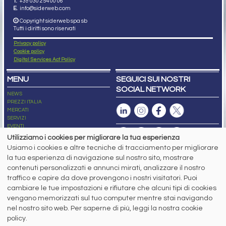
T.
+39 030 254 00 06
E.
info@siderweb.com
Copyright siderweb spa sb
Tutti i diritti sono riservati
Privacy policy
Cookie policy
Digital Services Act Policy
MENU
SEGUICI SUI NOSTRI
SOCIAL NETWORK
NEWS
PREZZI ITALIA
MERCATI
SERVIZI
EVENTI
ABBONAMENTI
Utilizziamo i cookies per migliorare la tua esperienza
MADE IN STEEL
Usiamo i cookies e altre tecniche di tracciamento per migliorare
NEWSLETTER
la tua esperienza di navigazione sul nostro sito, mostrare
Capitale Sociale: 190.000€ interamente versato
contenuti personalizzati e annunci mirati, analizzare il nostro
Registro delle Imprese di Brescia
traffico e capire da dove provengono i nostri visitatori. Puoi
Codice Fiscale e Partita I.V.A.:
IT03562320170
R.E.A. n. 419331
cambiare le tue impostazioni e rifiutare che alcuni tipi di cookies
vengano memorizzati sul tuo computer mentre stai navigando
www.siderweb.com: Autorizzazione del Tribunale di Brescia n. 11/2004 del 17
nel nostro sito web. Per saperne di più, leggi la nostra cookie
marzo 2004, Iscrizione al R.O.C. n. 26116.
Direttrice Responsabile:
policy.
Elisa Bonomelli