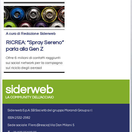
A cura di Redazione Siderweb
RICREA: “Spray Sereno”
parla alla Gen Z
Oltre 6 milioni di contatti raggiunti
sui social network per la campagna
sul riciclo degli aerosol
siderweb
LA COMMUNITY DELL'ACCIAIO
Siderweb S.p.A. SB Società del gruppo Morandi Group s.r.l.
ISSN 2532
-2982
Sede sociale: Flero (Brescia) Via Don Milani 5