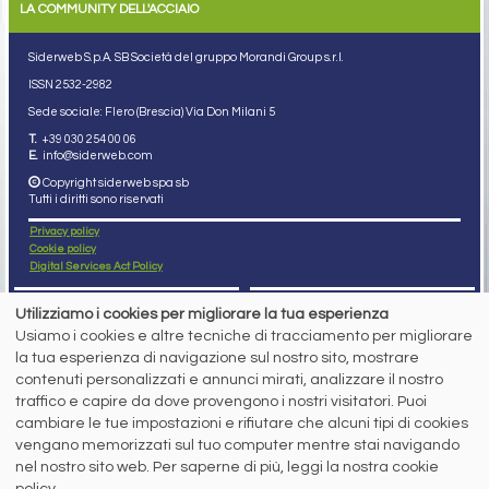
LA COMMUNITY DELL'ACCIAIO
Siderweb S.p.A. SB Società del gruppo Morandi Group s.r.l.
ISSN 2532
-2982
Sede sociale: Flero (Brescia) Via Don Milani 5
T.
+39 030 254 00 06
E.
info@siderweb.com
Copyright siderweb spa sb
Tutti i diritti sono riservati
Privacy policy
Cookie policy
Digital Services Act Policy
MENU
SEGUICI SUI NOSTRI
Utilizziamo i cookies per migliorare la tua esperienza
SOCIAL NETWORK
Usiamo i cookies e altre tecniche di tracciamento per migliorare
NEWS
la tua esperienza di navigazione sul nostro sito, mostrare
PREZZI ITALIA
MERCATI
contenuti personalizzati e annunci mirati, analizzare il nostro
SERVIZI
traffico e capire da dove provengono i nostri visitatori. Puoi
EVENTI
cambiare le tue impostazioni e rifiutare che alcuni tipi di cookies
ABBONAMENTI
vengano memorizzati sul tuo computer mentre stai navigando
MADE IN STEEL
NEWSLETTER
nel nostro sito web. Per saperne di più, leggi la nostra cookie
policy.