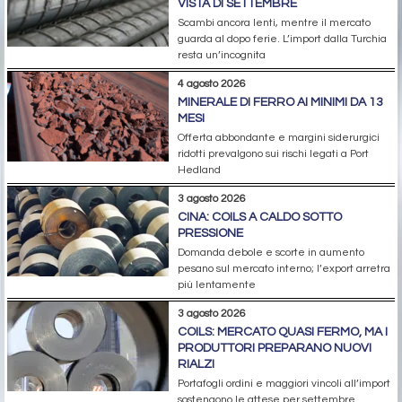
VISTA DI SETTEMBRE
Scambi ancora lenti, mentre il mercato
guarda al dopo ferie. L’import dalla Turchia
resta un’incognita
4 agosto 2026
MINERALE DI FERRO AI MINIMI DA 13
MESI
Offerta abbondante e margini siderurgici
ridotti prevalgono sui rischi legati a Port
Hedland
3 agosto 2026
CINA: COILS A CALDO SOTTO
PRESSIONE
Domanda debole e scorte in aumento
pesano sul mercato interno; l’export arretra
più lentamente
3 agosto 2026
COILS: MERCATO QUASI FERMO, MA I
PRODUTTORI PREPARANO NUOVI
RIALZI
Portafogli ordini e maggiori vincoli all’import
sostengono le attese per settembre