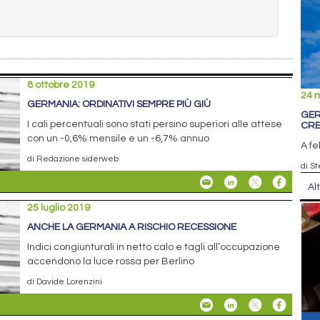
8 ottobre 2019
24 
GERMANIA: ORDINATIVI SEMPRE PIÙ GIÙ
GER
I cali percentuali sono stati persino superiori alle attese
CRE
con un -0,6% mensile e un -6,7% annuo
A fe
di Redazione siderweb
di S
Al
25 luglio 2019
ANCHE LA GERMANIA A RISCHIO RECESSIONE
Indici congiunturali in netto calo e tagli all’occupazione
accendono la luce rossa per Berlino
di Davide Lorenzini