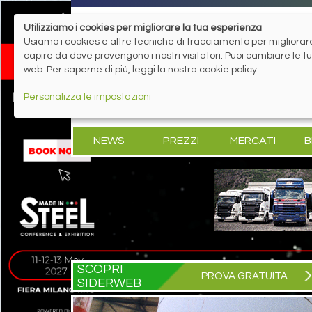
Utilizziamo i cookies per migliorare la tua esperienza
Usiamo i cookies e altre tecniche di tracciamento per migliorare 
capire da dove provengono i nostri visitatori. Puoi cambiare le 
web. Per saperne di più, leggi la nostra cookie policy.
Personalizza le impostazioni
NEWS
PREZZI
MERCATI
B
SCOPRI
PROVA GRATUITA
SIDERWEB