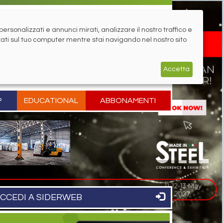
rsonalizzati e annunci mirati, analizzare il nostro traffico e
zati sul tuo computer mentre stai navigando nel nostro sito
Accetta
P
EDUCATIONAL
ABBONAMENTI
CCEDI A SIDERWEB