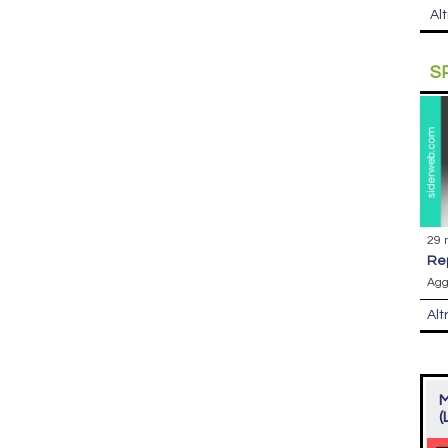
Alt
S
29 
r
Agg
Alt
M
(