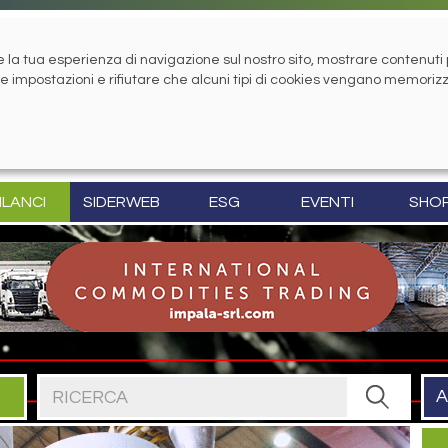
la tua esperienza di navigazione sul nostro sito, mostrare contenuti pe
tue impostazioni e rifiutare che alcuni tipi di cookies vengano memoriz
ILANCI
SIDERWEB
ESG
EVENTI
SHO
Cerca nel sito
A