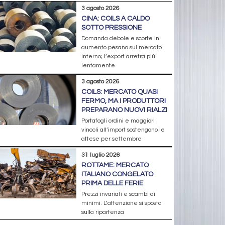
3 agosto 2026
CINA: COILS A CALDO
SOTTO PRESSIONE
Domanda debole e scorte in
aumento pesano sul mercato
interno; l’export arretra più
lentamente
3 agosto 2026
COILS: MERCATO QUASI
FERMO, MA I PRODUTTORI
PREPARANO NUOVI RIALZI
Portafogli ordini e maggiori
vincoli all’import sostengono le
attese per settembre
31 luglio 2026
ROTTAME: MERCATO
ITALIANO CONGELATO
PRIMA DELLE FERIE
Prezzi invariati e scambi ai
minimi. L’attenzione si sposta
sulla ripartenza