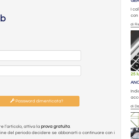
GER
I ca
con
eb
di R
25 l
ANC
Indi
acce
Password dimenticata?
di D
l’articolo, attiva la
prova gratuita
.
ermine del periodo decidere se abbonarti o continuare con i