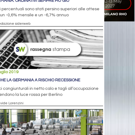
MANIA: ORDINATIVI SEMPRE PIÙ GIÙ
li percentuali sono stati persino superiori alle attese
 un -0,6% mensile e un -6,7% annuo
edazione siderweb
uglio 2019
HE LA GERMANIA A RISCHIO RECESSIONE
ci congiunturali in netto calo e tagli all’occupazione
ndono la luce rossa per Berlino
avide Lorenzini