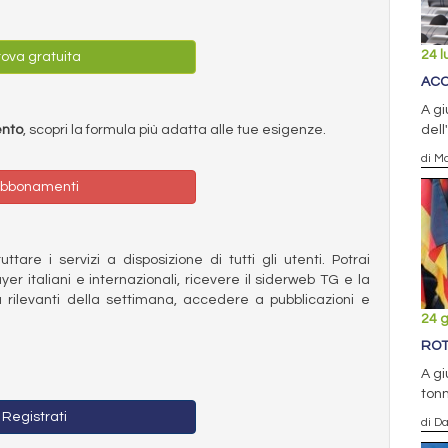
24 l
ova gratuita
ACC
A gi
ento
, scopri la formula più adatta alle tue esigenze.
dell
di Ma
bbonamenti
ttare i servizi a disposizione di tutti gli utenti. Potrai
ayer italiani e internazionali, ricevere il siderweb TG e la
 rilevanti della settimana, accedere a pubblicazioni e
24 
ROT
A gi
ton
Registrati
di D