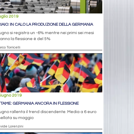
uglio 2019
IAIO: IN CALO LA PRODUZIONE DELLA GERMANIA
ugno si registra un -6% mentre nei primi sei mesi
'anno la flessione è del 5%
rco Torricelli
giugno 2019
TAME: GERMANIA ANCORA IN FLESSIONE
ugno rallenta il trend discendente. Media a 6 euro
nellata su maggio
avide Lorenzini