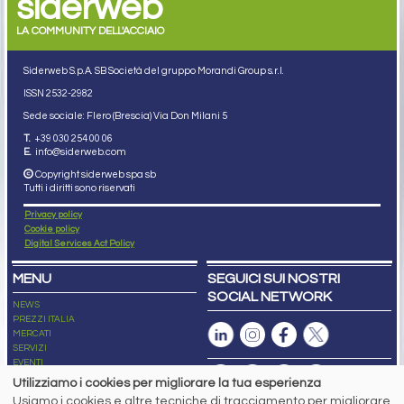
siderweb
LA COMMUNITY DELL'ACCIAIO
Siderweb S.p.A. SB Società del gruppo Morandi Group s.r.l.
ISSN 2532
-2982
Sede sociale: Flero (Brescia) Via Don Milani 5
T.
+39 030 254 00 06
E.
info@siderweb.com
Copyright siderweb spa sb
Tutti i diritti sono riservati
Privacy policy
Cookie policy
Digital Services Act Policy
MENU
SEGUICI SUI NOSTRI
SOCIAL NETWORK
NEWS
PREZZI ITALIA
MERCATI
SERVIZI
EVENTI
ABBONAMENTI
Utilizziamo i cookies per migliorare la tua esperienza
MADE IN STEEL
Usiamo i cookies e altre tecniche di tracciamento per migliorare