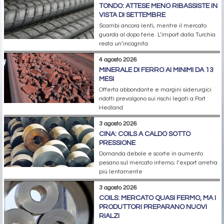
TONDO: ATTESE MENO RIBASSISTE IN
VISTA DI SETTEMBRE
Scambi ancora lenti, mentre il mercato
guarda al dopo ferie. L’import dalla Turchia
resta un’incognita
4 agosto 2026
MINERALE DI FERRO AI MINIMI DA 13
MESI
Offerta abbondante e margini siderurgici
ridotti prevalgono sui rischi legati a Port
Hedland
3 agosto 2026
CINA: COILS A CALDO SOTTO
PRESSIONE
Domanda debole e scorte in aumento
pesano sul mercato interno; l’export arretra
più lentamente
3 agosto 2026
COILS: MERCATO QUASI FERMO, MA I
PRODUTTORI PREPARANO NUOVI
RIALZI