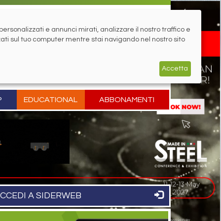
rsonalizzati e annunci mirati, analizzare il nostro traffico e
zati sul tuo computer mentre stai navigando nel nostro sito
Accetta
P
EDUCATIONAL
ABBONAMENTI
CCEDI A SIDERWEB