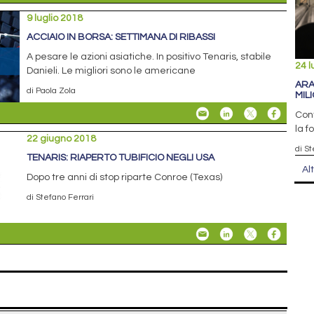
9 luglio 2018
ACCIAIO IN BORSA: SETTIMANA DI RIBASSI
A pesare le azioni asiatiche. In positivo Tenaris, stabile
24 l
Danieli. Le migliori sono le americane
ARA
di Paola Zola
MILI
Cont
la f
22 giugno 2018
di S
TENARIS: RIAPERTO TUBIFICIO NEGLI USA
Al
Dopo tre anni di stop riparte Conroe (Texas)
di Stefano Ferrari