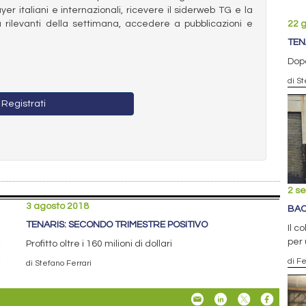
ayer italiani e internazionali, ricevere il siderweb TG e la
22 
 rilevanti della settimana, accedere a pubblicazioni e
TEN
Dopo
di St
Registrati
2 s
3 agosto 2018
BAO
TENARIS: SECONDO TRIMESTRE POSITIVO
Il c
per 
Profitto oltre i 160 milioni di dollari
di F
di Stefano Ferrari