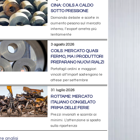
CINA: COILS A CALDO
SOTTO PRESSIONE
Domanda debole e scorte in
aumento pesano sul mercato
interno; l’export arretra più
lentamente
3 agosto 2026
COILS: MERCATO QUASI
FERMO, MA I PRODUTTORI
PREPARANO NUOVI RIALZI
Portafogli ordini e maggiori
vincoli all’import sostengono le
attese per settembre
31 luglio 2026
ROTTAME: MERCATO
ITALIANO CONGELATO
PRIMA DELLE FERIE
Prezzi invariati e scambi ai
minimi. L’attenzione si sposta
sulla ripartenza
re analisi