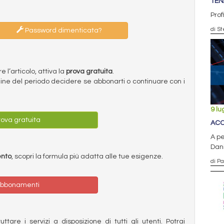
TEN
Prof
di St
Password dimenticata?
l’articolo, attiva la
prova gratuita
.
ermine del periodo decidere se abbonarti o continuare con i
9 lu
ova gratuita
ACC
A pe
Dani
ento
, scopri la formula più adatta alle tue esigenze.
di Pa
bbonamenti
ttare i servizi a disposizione di tutti gli utenti. Potrai