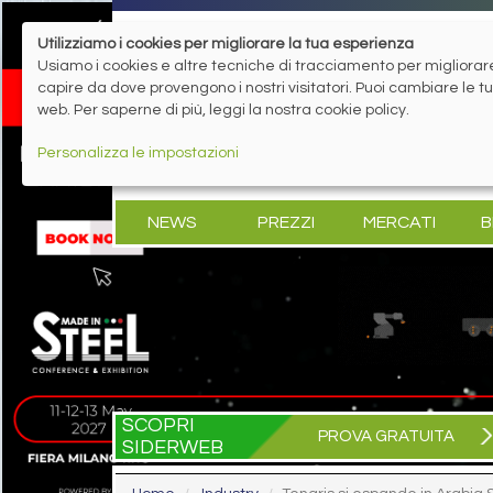
Utilizziamo i cookies per migliorare la tua esperienza
Usiamo i cookies e altre tecniche di tracciamento per migliorare 
capire da dove provengono i nostri visitatori. Puoi cambiare le 
web. Per saperne di più, leggi la nostra cookie policy.
Personalizza le impostazioni
NEWS
PREZZI
MERCATI
B
SCOPRI
PROVA GRATUITA
SIDERWEB