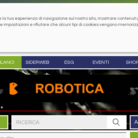
la tua esperienza di navigazione sul nostro sito, mostrare contenuti pe
tue impostazioni e rifiutare che alcuni tipi di cookies vengano memoriz
ILANCI
SIDERWEB
ESG
EVENTI
SHO
Cerca nel sito
A