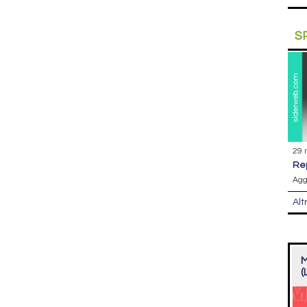
S
29 
r
Agg
Alt
M
(