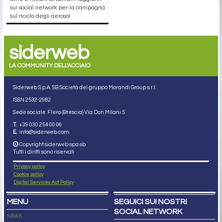
sui social network per la campagna
sul riciclo degli aerosol
siderweb
LA COMMUNITY DELL'ACCIAIO
Siderweb S.p.A. SB Società del gruppo Morandi Group s.r.l.
ISSN 2532
-2982
Sede sociale: Flero (Brescia) Via Don Milani 5
T.
+39 030 254 00 06
E.
info@siderweb.com
Copyright siderweb spa sb
Tutti i diritti sono riservati
Privacy policy
Cookie policy
Digital Services Act Policy
MENU
SEGUICI SUI NOSTRI
SOCIAL NETWORK
NEWS