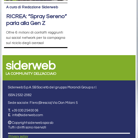
A cura di Redazione Siderweb
RICREA: “Spray Sereno”
parla alla Gen Z
Oltre 6 milioni di contatti raggiunti
sui social network per la campagna
sul riciclo degli aerosol
siderweb
LA COMMUNITY DELL'ACCIAIO
Siderweb S.p.A. SB Società del gruppo Morandi Group s.r.l.
ISSN 2532
-2982
Sede sociale: Flero (Brescia) Via Don Milani 5
T.
+39 030 254 00 06
E.
info@siderweb.com
Copyright siderweb spa sb
Tutti i diritti sono riservati
Privacy policy