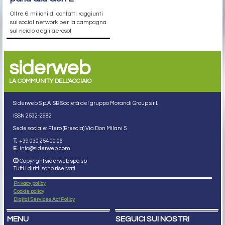
Oltre 6 milioni di contatti raggiunti
sui social network per la campagna
sul riciclo degli aerosol
siderweb
LA COMMUNITY DELL'ACCIAIO
Siderweb S.p.A. SB Società del gruppo Morandi Group s.r.l.
ISSN 2532
-2982
Sede sociale: Flero (Brescia) Via Don Milani 5
T.
+39 030 254 00 06
E.
info@siderweb.com
Copyright siderweb spa sb
Tutti i diritti sono riservati
Privacy policy
Cookie policy
Digital Services Act Policy
MENU
SEGUICI SUI NOSTRI