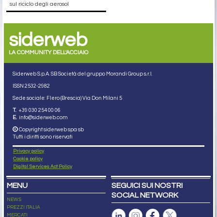
sul riciclo degli aerosol
siderweb
LA COMMUNITY DELL'ACCIAIO
Siderweb S.p.A. SB Società del gruppo Morandi Group s.r.l.
ISSN 2532
-2982
Sede sociale: Flero (Brescia) Via Don Milani 5
T.
+39 030 254 00 06
E.
info@siderweb.com
Copyright siderweb spa sb
Tutti i diritti sono riservati
Privacy policy
Cookie policy
Digital Services Act Policy
MENU
SEGUICI SUI NOSTRI
SOCIAL NETWORK
NEWS
PREZZI ITALIA
MERCATI