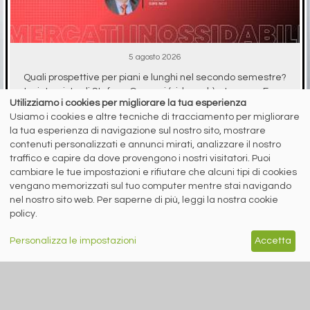
5 agosto 2026
Quali prospettive per piani e lunghi nel secondo semestre?
Le interviste di Stefano Gennari (siderweb) a Lorenzo Fava
Utilizziamo i cookies per migliorare la tua esperienza
(LSI Inox) ...
Usiamo i cookies e altre tecniche di tracciamento per migliorare
la tua esperienza di navigazione sul nostro sito, mostrare
contenuti personalizzati e annunci mirati, analizzare il nostro
traffico e capire da dove provengono i nostri visitatori. Puoi
RICICLO IMBALLAGGI
cambiare le tue impostazioni e rifiutare che alcuni tipi di cookies
vengano memorizzati sul tuo computer mentre stai navigando
nel nostro sito web. Per saperne di più, leggi la nostra cookie
policy.
Personalizza le impostazioni
Accetta
A cura di Redazione Siderweb
RICREA: “Spray Sereno”
parla alla Gen Z