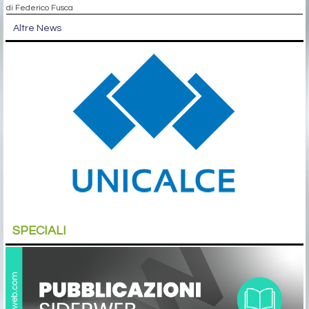
di Federico Fusca
Altre News
SPECIALI