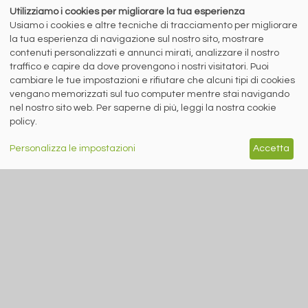
Utilizziamo i cookies per migliorare la tua esperienza
Usiamo i cookies e altre tecniche di tracciamento per migliorare
la tua esperienza di navigazione sul nostro sito, mostrare
contenuti personalizzati e annunci mirati, analizzare il nostro
5 agosto 2026
traffico e capire da dove provengono i nostri visitatori. Puoi
Quali prospettive per piani e lunghi nel secondo semestre?
cambiare le tue impostazioni e rifiutare che alcuni tipi di cookies
Le interviste di Stefano Gennari (siderweb) a Lorenzo Fava
vengano memorizzati sul tuo computer mentre stai navigando
(LSI Inox) ...
nel nostro sito web. Per saperne di più, leggi la nostra cookie
policy.
Personalizza le impostazioni
Accetta
RICICLO IMBALLAGGI
A cura di Redazione Siderweb
RICREA: “Spray Sereno”
parla alla Gen Z